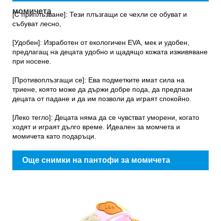
момичета
[С приплъзване]: Тези плъзгащи се чехли се обуват и
събуват лесно,
[Удобен]: Изработен от екологичен EVA, мек и удобен,
предлагащ на децата удобно и щадящо кожата изживяване
при носене.
[Противоплъзгащи се]: Ева подметките имат сила на
триене, която може да държи добре пода, да предпази
децата от падане и да им позволи да играят спокойно.
[Леко тегло]: Децата няма да се чувстват уморени, когато
ходят и играят дълго време. Идеален за момчета и
момичета като подаръци.
Още снимки на пантофи за момичета