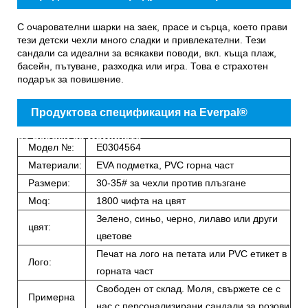
пързалки за момичета
С очарователни шарки на заек, прасе и сърца, което прави
тези детски чехли много сладки и привлекателни. Тези
сандали са идеални за всякакви поводи, вкл. къща плаж,
басейн, пътуване, разходка или игра. Това е страхотен
подарък за повишение.
Продуктова спецификация на Everpal®
пързалки за момичета
Модел №:
E0304564
Материали:
EVA подметка, PVC горна част
Размери:
30-35# за чехли против плъзгане
Moq:
1800 чифта на цвят
Зелено, синьо, черно, лилаво или други
цвят:
цветове
Печат на лого на петата или PVC етикет в
Лого:
горната част
Свободен от склад. Моля, свържете се с
Примерна
нас с персонализирани сандали за розови