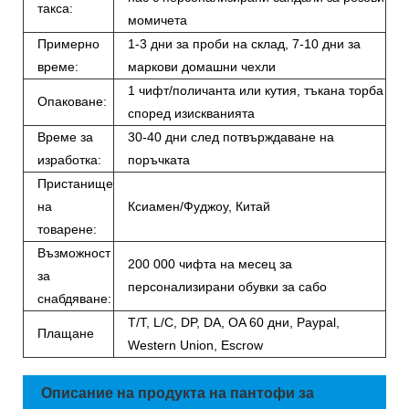
такса:
момичета
Примерно
1-3 дни за проби на склад, 7-10 дни за
време:
маркови домашни чехли
1 чифт/поличанта или кутия, тъкана торба
Опаковане:
според изискванията
Време за
30-40 дни след потвърждаване на
изработка:
поръчката
Пристанище
на
Ксиамен/Фуджоу, Китай
товарене:
Възможност
200 000 чифта на месец за
за
персонализирани обувки за сабо
снабдяване:
T/T, L/C, DP, DA, OA 60 дни, Paypal,
Плащане
Western Union, Escrow
Описание на продукта на пантофи за