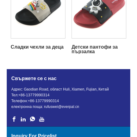
Сладки чехли за деца
Детски пантофи за
пързалка
Свържете се с нас
Адрес: Gaodian Road, област Huli, Xiamen, Fujian, Китай
Тел:
+86-13779990314
Телефон:
+86-13779990314
електронна поща:
rufuswei@everpal.cn
Inquiry For Pricelist