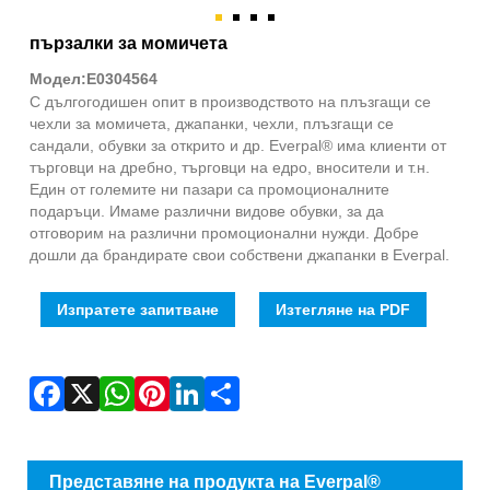
Fac
X
Wha
Pint
Link
Sha
пързалки за момичета
Модел:E0304564
С дългогодишен опит в производството на плъзгащи се
чехли за момичета, джапанки, чехли, плъзгащи се
сандали, обувки за открито и др. Everpal® има клиенти от
търговци на дребно, търговци на едро, вносители и т.н.
Един от големите ни пазари са промоционалните
подаръци. Имаме различни видове обувки, за да
отговорим на различни промоционални нужди. Добре
дошли да брандирате свои собствени джапанки в Everpal.
Изпратете запитване
Изтегляне на PDF
Представяне на продукта на Everpal®