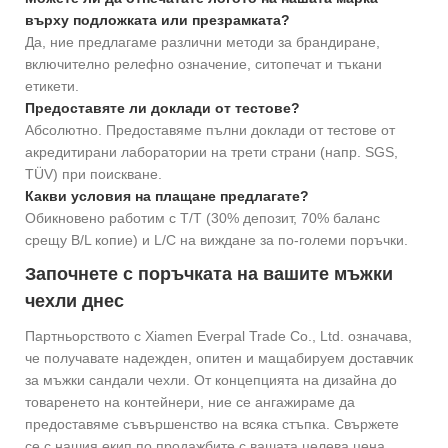
върху подложката или презрамката?
Да, ние предлагаме различни методи за брандиране,
включително релефно означение, ситопечат и тъкани
етикети.
Предоставяте ли доклади от тестове?
Абсолютно. Предоставяме пълни доклади от тестове от
акредитирани лаборатории на трети страни (напр. SGS,
TÜV) при поискване.
Какви условия на плащане предлагате?
Обикновено работим с T/T (30% депозит, 70% баланс
срещу B/L копие) и L/C на виждане за по-големи поръчки.
Започнете с поръчката на вашите мъжки
чехли днес
Партньорството с Xiamen Everpal Trade Co., Ltd. означава,
че получавате надежден, опитен и мащабируем доставчик
за мъжки сандали чехли. От концепцията на дизайна до
товаренето на контейнери, ние се ангажираме да
предоставяме съвършенство на всяка стъпка. Свържете
се с нашия екип по продажбите с вашата целева цена,