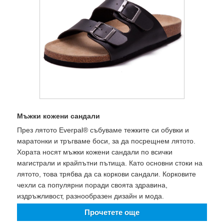
Мъжки кожени сандали
През лятото Everpal® събуваме тежките си обувки и
маратонки и тръгваме боси, за да посрещнем лятото.
Хората носят мъжки кожени сандали по всички
магистрали и крайпътни пътища. Като основни стоки на
лятото, това трябва да са коркови сандали. Корковите
чехли са популярни поради своята здравина,
издръжливост, разнообразен дизайн и мода.
Прочетете още