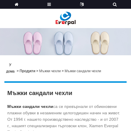
У
>
Продукти
>
Мъжки чехли
>
Мъжки сандали чехли
дома
Мъжки сандали чехли
Мъжки сандали чехли
са се превърнали от обикновени
плажни обувки в незаменим целогодишен начин на живот.
От 1994 г. нашето производствено наследство - и от 2007
г., нашият специализиран търговски клон, Xiamen Everpal