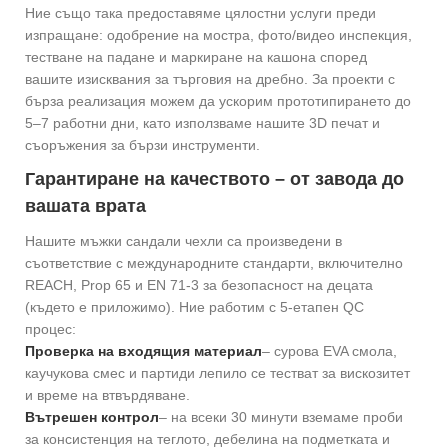
Ние също така предоставяме цялостни услуги преди
изпращане: одобрение на мостра, фото/видео инспекция,
тестване на падане и маркиране на кашона според
вашите изисквания за търговия на дребно. За проекти с
бърза реализация можем да ускорим прототипирането до
5–7 работни дни, като използваме нашите 3D печат и
съоръжения за бързи инструменти.
Гарантиране на качеството – от завода до
вашата врата
Нашите мъжки сандали чехли са произведени в
съответствие с международните стандарти, включително
REACH, Prop 65 и EN 71-3 за безопасност на децата
(където е приложимо). Ние работим с 5-етапен QC
процес:
Проверка на входящия материал
– сурова EVA смола,
каучукова смес и партиди лепило се тестват за вискозитет
и време на втвърдяване.
Вътрешен контрол
– на всеки 30 минути вземаме проби
за консистенция на теглото, дебелина на подметката и