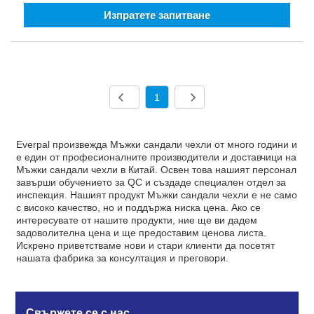
Изпратете запитване
1
Everpal произвежда Мъжки сандали чехли от много години и
е един от професионалните производители и доставчици на
Мъжки сандали чехли в Китай. Освен това нашият персонал
завърши обучението за QC и създаде специален отдел за
инспекция. Нашият продукт Мъжки сандали чехли е не само
с високо качество, но и поддържа ниска цена. Ако се
интересувате от нашите продукти, ние ще ви дадем
задоволителна цена и ще предоставим ценова листа.
Искрено приветстваме нови и стари клиенти да посетят
нашата фабрика за консултация и преговори.
Свържете се с нас