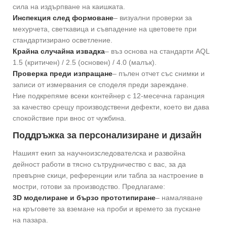
сила на издърпване на каишката.
Инспекция след формоване
– визуални проверки за
мехурчета, светкавица и съвпадение на цветовете при
стандартизирано осветление.
Крайна случайна извадка
– въз основа на стандарти AQL
1.5 (критичен) / 2.5 (основен) / 4.0 (малък).
Проверка преди изпращане
– пълен отчет със снимки и
записи от измервания се споделя преди зареждане.
Ние подкрепяме всеки контейнер с 12-месечна гаранция
за качество срещу производствени дефекти, което ви дава
спокойствие при внос от чужбина.
Поддръжка за персонализиране и дизайн
Нашият екип за научноизследователска и развойна
дейност работи в тясно сътрудничество с вас, за да
превърне скици, референции или табла за настроение в
мостри, готови за производство. Предлагаме:
3D моделиране и бързо прототипиране
– намаляване
на кръговете за вземане на проби и времето за пускане
на пазара.