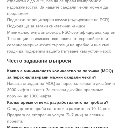
отпечатък с до 30%, без да се прави компромис с
издръжливостта. За нашите сандали чехли можем да
предложим:
Подметки от рециклиран каучук (съдържание на PCR)
Подходящи за вегани синтетични каишки
Минималистична опаковка с FSC-сертифицирана хартия
Тези опции се изискват все повече от европейските и
северноамериканските търговци на дребно и ние сме
горди да подкрепим вашето пътуване към устойчивост.
Често задавани въпроси
Какво е минималното количество за поръчка (MOQ)
за персонализирани мъжки сандали чехли?
Нашата стандартна MOQ за персонализирани дизайни е
3000 чифта на цвят. За стокови дизайни приемаме
поръчки до 1000 чифта.
Колко време отнема разработването на пробата?
Стандартните проби са готови в рамките на 10-14 дни.
Предлага се експресна услуга (5–7 дни) за спешни
проекти.
Можете ли да отпечатате логото на нашата марка