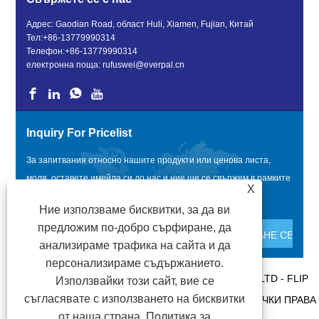
Адрес: Gaodian Road, област Huli, Xiamen, Fujian, Китай
Тел:
+86-13779990314
Телефон:
+86-13779990314
електронна поща:
rufuswei@everpal.cn
Inquiry For Pricelist
За запитвания относно нашите продукти или ценова листа,
моля, оставете имейла си до нас и ние ще се свържем в рамките
X
на 24 часа.
Ние използваме бисквитки, за да ви
предложим по-добро сърфиране, да
анализираме трафика на сайта и да
персонализираме съдържанието.
COPYRIGHT © 2022 XIAMEN EVERPAL TRADE CO., LTD - FLIP
Използвайки този сайт, вие се
съгласявате с използването на бисквитки
FLOPS, SANDALS FLIPPERS, SLIDES SLIPPERS - ВСИЧКИ ПРАВА
от наша страна.
Политика за