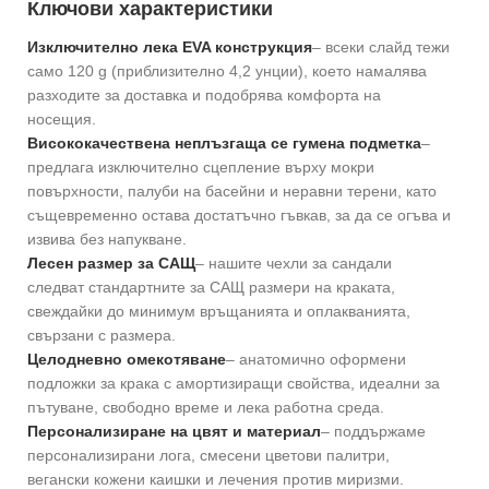
Ключови характеристики
Изключително лека EVA конструкция
– всеки слайд тежи
само 120 g (приблизително 4,2 унции), което намалява
разходите за доставка и подобрява комфорта на
носещия.
Висококачествена неплъзгаща се гумена подметка
–
предлага изключително сцепление върху мокри
повърхности, палуби на басейни и неравни терени, като
същевременно остава достатъчно гъвкав, за да се огъва и
извива без напукване.
Лесен размер за САЩ
– нашите чехли за сандали
следват стандартните за САЩ размери на краката,
свеждайки до минимум връщанията и оплакванията,
свързани с размера.
Целодневно омекотяване
– анатомично оформени
подложки за крака с амортизиращи свойства, идеални за
пътуване, свободно време и лека работна среда.
Персонализиране на цвят и материал
– поддържаме
персонализирани лога, смесени цветови палитри,
вегански кожени каишки и лечения против миризми.