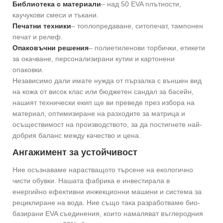
Библиотека с материали
– над 50 EVA плътности,
каучукови смеси и тъкани.
Печатни техники
– топлопредаване, ситопечат, тампонен
печат и релеф.
Опаковъчни решения
– полиетиленови торбички, етикети
за окачване, персонализирани кутии и картонени
опаковки.
Независимо дали имате нужда от пързалка с външен вид
на кожа от висок клас или бюджетен сандал за басейн,
нашият технически екип ще ви преведе през избора на
материал, оптимизиране на разходите за матрица и
осъществимост на производството, за да постигнете най-
добрия баланс между качество и цена.
Ангажимент за устойчивост
Ние осъзнаваме нарастващото търсене на екологично
чисти обувки. Нашата фабрика е инвестирала в
енергийно ефективни инжекционни машини и система за
рециклиране на вода. Ние също така разработваме био-
базирани EVA съединения, които намаляват въглеродния