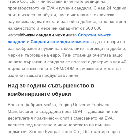
Trade Co., Ltd. - ни постави в челните редици на
производството на EVA и гумени сандали. С над 24 години
опит в износа на обувки, ние съчетаваме техническа
научноизследователска и развойна дейност, строг контрол
на качеството и месечен капацитет от 500 000
чифта
Мъжки сандали чехли
като
Спортни мъжки
сандали
и
Сандали за млади момчета
за да отговори на
разнообразните нужди на глобалните търговци на дребно,
марки и търговци на едро. Тази страница очертава защо
нашите пързалки и сандали се ползват с доверие в над 40
държави и как нашите OEM/ODM възможности могат да
издигнат вашата продуктова линия.
Над 30 години съвършенство в
комбинираните обувки
Нашата фабрика-майка, Fuqing Universe Footwear
Manufacturer, е създадена през 1994 г., давайки ни три
десетилетия практически опит в смесването на EVA,
леенето под налягане и инженерството на външни
подметки. Xiamen Everpal Trade Co., Ltd. стартира през