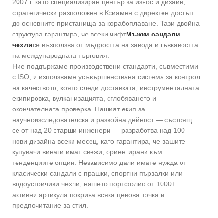
2007 г. като специализиран център за износ и дизайн,
стратегически разположен в Ксиамен с директен достъп
до основните пристанища за корабоплаване. Тази двойна
структура гарантира, че всеки чифт
Мъжки сандали
чехли
се възползва от мъдростта на завода и гъвкавостта
на международната търговия.
Ние поддържаме производствени стандарти, съвместими
с ISO, и използваме усъвършенствана система за контрол
на качеството, която следи доставката, инструменталната
екипировка, вулканизацията, сглобяването и
окончателната проверка. Нашият екип за
научноизследователска и развойна дейност — състоящ
се от над 20 старши инженери — разработва над 100
нови дизайна всеки месец, като гарантира, че вашите
купувачи винаги имат свежи, ориентирани към
тенденциите опции. Независимо дали имате нужда от
класически сандали с прашки, спортни пързалки или
водоустойчиви чехли, нашето портфолио от 1000+
активни артикула покрива всяка ценова точка и
предпочитание за стил.