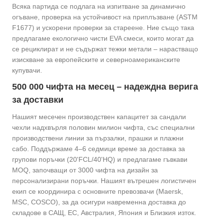
Всяка партида се подлага на изпитване за динамично
огъване, проверка на устойчивост на приплъзване (ASTM
F1677) и ускорени проверки за стареене. Ние също така
предлагаме екологично чисти EVA смеси, които могат да
се рециклират и не съдържат тежки метали – нарастващо
изискване за европейските и северноамериканските
купувачи.
500 000 чифта на месец – надеждна верига
за доставки
Нашият месечен производствен капацитет за сандали
чехли надхвърля половин милион чифта, със специални
производствени линии за пързалки, прашки и плажни
сабо. Поддържаме 4–6 седмици време за доставка за
групови поръчки (20'FCL/40'HQ) и предлагаме гъвкави
MOQ, започващи от 3000 чифта на дизайн за
персонализирани поръчки. Нашият вътрешен логистичен
екип се координира с основните превозвачи (Maersk,
MSC, COSCO), за да осигури навременна доставка до
складове в САЩ, ЕС, Австралия, Япония и Близкия изток.