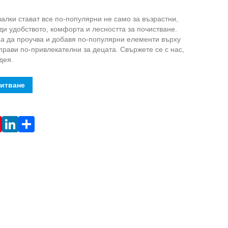
алки стават все по-популярни не само за възрастни,
ади удобството, комфорта и лесността за почистване.
ра да проучва и добавя по-популярни елементи върху
аправи по-привлекателни за децата. Свържете се с нас,
дея.
питване
Live