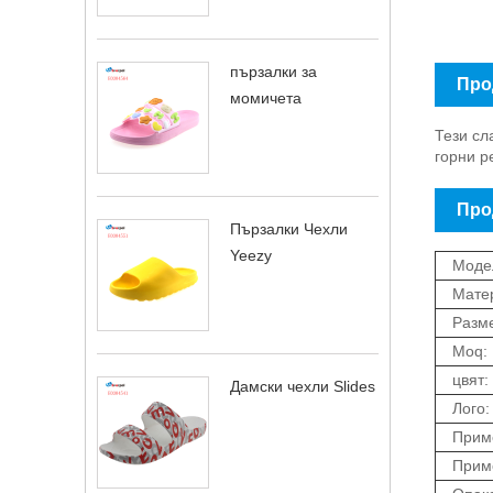
пързалки за
Про
момичета
Тези сл
горни р
Про
Пързалки Чехли
Yeezy
Моде
Мате
Разм
Moq:
цвят:
Дамски чехли Slides
Лого:
Приме
Прим