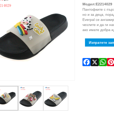
Модел:E2214029
Пантофките с пърз
но и за деца, пор
Everpal се ангажи
чехлите и да ги н
ако имате добра и
Изпратете за