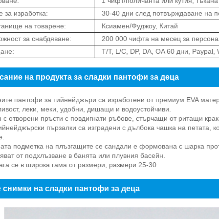
оване:
1 чифт/поличанта или кутия, тъкана
 за изработка:
30-40 дни след потвърждаване на п
анище на товарене:
Ксиамен/Фуджоу, Китай
жност за снабдяване:
200 000 чифта на месец за персона
ане:
T/T, L/C, DP, DA, OA 60 дни, Paypal,
сание на продукта за сладки пантофи за деца
ните пантофи за тийнейджъри са изработени от премиум EVA материа
ивост, леки, меки, удобни, дишащи и водоустойчиви.
н с отворени пръсти с повдигнати ръбове, стърчащи от ритащи крак
тийнейджърски пързалки са изградени с дълбока чашка на петата, к
е.
ата подметка на плъзгащите се сандали е формована с шарка прот
яват от подхлъзване в банята или плувния басейн.
ага се в широка гама от размери, размери 25-30
 снимки на сладки пантофи за деца