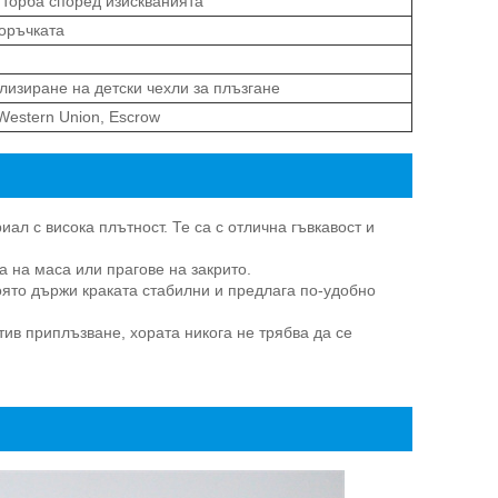
 торба според изискванията
оръчката
лизиране на детски чехли за плъзгане
 Western Union, Escrow
л с висока плътност. Те са с отлична гъвкавост и
а на маса или прагове на закрито.
оято държи краката стабилни и предлага по-удобно
ив приплъзване, хората никога не трябва да се