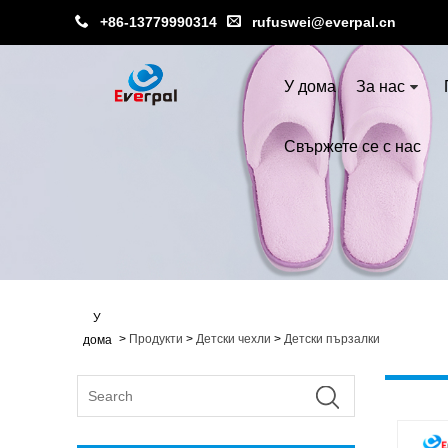
+86-13779990314
rufuswei@everpal.cn
У дома
За нас
Свържете се с нас
У
>
Продукти
>
Детски чехли
>
Детски пързалки
дома