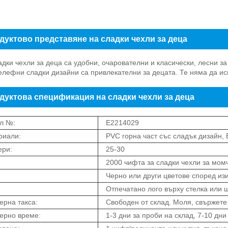
дуктово представяне на сладки чехли за деца
адки чехли за деца са удобни, очарователни и класически, лесни з
елефни сладки дизайни са привлекателни за децата. Те няма да иска
дуктова спецификация на сладки чехли за деца
л №:
E2214029
риали:
PVC горна част със сладък дизайн,
ери:
25-30
2000 чифта за сладки чехли за мом
Черно или други цветове според из
Отпечатано лого върху стелка или
рна такса:
Свободен от склад. Моля, свържете 
ерно време:
1-3 дни за проби на склад, 7-10 дн