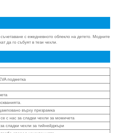
а съчетаване с ежедневното облекло на детето. Модните
т да го събуят в тези чехли.
 EVA подметка
чета
искванията.
 щамповано върху презрамка
се с нас за сладки чехли за момичета
и за сладки чехли за тийнейджъри