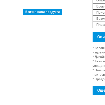
Опак
Време
Всички нови продукти
Прист
Възмо
Плащ
Опи
* Забав
издръжл
* Дизай
* Тези 
усещан
* Външн
притесн
* Предл
Още