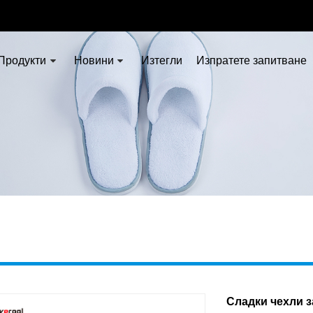
Продукти
Новини
Изтегли
Изпратете запитване
Сладки чехли з