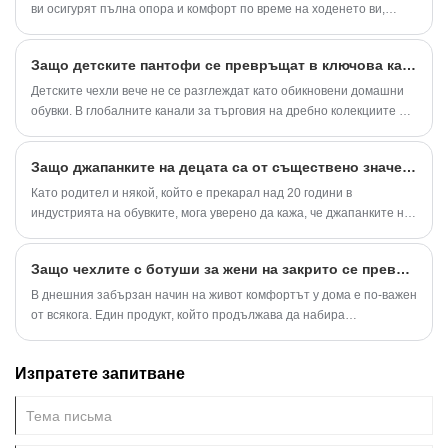
ви осигурят пълна опора и комфорт по време на ходенето ви,
независимо от времето. Мъжките сандали с приплъзване с
регулируема катарама могат лесно да се регулират за най-
Защо детските пантофи се превръщат в ключова категория на съвременните пазари на обувки?
удобното ви прилягане, за да паснат на крака ви, и меката
подплата няма да ви чеше краката.
​Детските чехли вече не се разглеждат като обикновени домашни
обувки. В глобалните канали за търговия на дребно колекциите от
продукти, ориентирани към семейството, все повече се фокусират
върху комфорта, безопасността, гъвкавостта на дизайна и избора
Защо джапанките на децата са от съществено значение за гардероба на всяко дете?
на устойчиви материали. Тъй като очакванията на потребителите
продължават да се развиват, производителите адаптират
Като родител и някой, който е прекарал над 20 години в
производствените стратегии, за да отговорят на променящите се
индустрията на обувките, мога уверено да кажа, че джапанките на
изисквания за начин на живот, като същевременно поддържат
децата са повече от просто случайни обувки. В тази статия ще
надеждността на продукта и визуалната привлекателност.
споделя моята информация за ролята, предимствата и
Защо чехлите с ботуши за жени на закрито се превръщат в задължителен избор за комфорт и стил у дома
приложенията на джапанките на детските джапанки, поддържани
от подробни параметри на продукта, таблици за сравнение и
В днешния забързан начин на живот комфортът у дома е по-важен
пазарни данни. До края ще разберете защо тези леки,
от всякога. Един продукт, който продължава да набира
издръжливи и универсални обувки са незаменими за децата.
популярност сред жените по света, е чехълът Bootie Slipper For
Women Indoor. Съчетавайки топлина, мекота, стил и практичност,
Изпратете запитване
тези домашни чехли са проектирани да осигурят максимален
комфорт през всеки сезон. Независимо дали си почиват след
работа, прекарват уикендите на закрито или търсят надеждни
зимни обувки, жените все по-често избират чехли с ботуши като