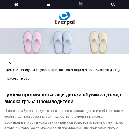
У
>
Продукти
>
Гумени противоплъзгащи детски обувки за дъжд с
дома
висока тръба
Гумени противоплъзгащи детски обувки за дъжд с
висока тръба Производители
Нашата фабрика предлага пантофи за пързалки, детски сабо, хотелски
чехли и др. Екстремен дизайн, качествени суровини, висока
производителност и конкурентна цена са това, което всеки клиент иска,
а това е и това, което можем да ви предложим. Ние приемаме високо