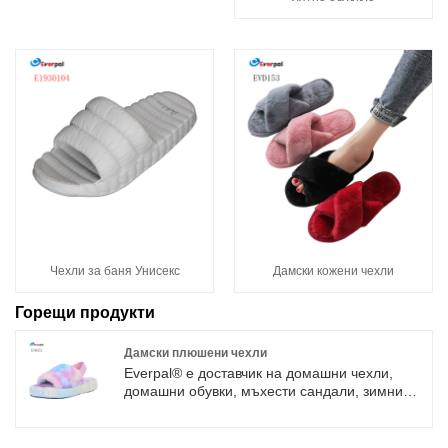
Чехли за баня Унисекс
Дамски кожени чехли
Горещи продукти
Дамски плюшени чехли
Everpal® е доставчик на домашни чехли,
домашни обувки, мъхести сандали, зимни
топли обувки, хотелски чехли, спа/чехли за
еднократна употреба. Нашата фабрика
разполага с професионални работници и