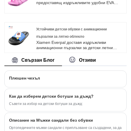
се притеснявате за качеството на бизнеса с
предоставящ издръжливите удобни EVA
нашата компания.
сандали за детско лятно облекло за
глобалните фирми. Като опитен доставчик,
ние доставяме решения за промишлено
производство с голям капацитет за търговски
клиенти, търсещи премиум, устойчив
Устойчиви детски обувки с анимационни
инвентар. Нашата специална фабрика
пързалки за лятно облекло
гарантира изключителен контрол на
Xiamen Everpal доставя издръжливи
качеството и безпроблемно изпълнение на
анимационни пързалки за детски летни
групови поръчки за специализирани пазари
облекла, предназначени за активна игра.
на обувки по целия свят.
Като производител на тематични детски
Свързан Блог
Отзиви
обувки, ние комбинираме мека PVC горна
част с EVA подметка. Тези пързалки имат
мека като възглавница дебела подметка и
Плюшен чехъл
задълбочена шарка против плъзгане.
Напълно адаптивни в цветове и теми, с
налични безплатни стокови мостри.
Как да изберем детски ботуши за дъжд?
Съвети за избор на детски ботуши за дъжд:
Описание на Мъжки сандали без обувки
Ортопедичните мъжки сандали с приплъзване са създадени, за да