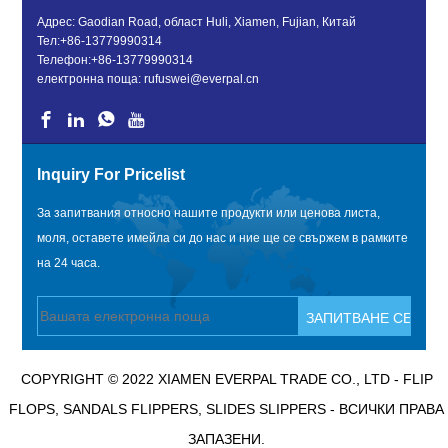
Адрес: Gaodian Road, област Huli, Xiamen, Fujian, Китай
Тел:
+86-13779990314
Телефон:
+86-13779990314
електронна поща:
rufuswei@everpal.cn
Inquiry For Pricelist
За запитвания относно нашите продукти или ценова листа,
моля, оставете имейла си до нас и ние ще се свържем в рамките
на 24 часа.
COPYRIGHT © 2022 XIAMEN EVERPAL TRADE CO., LTD - FLIP
FLOPS, SANDALS FLIPPERS, SLIDES SLIPPERS - ВСИЧКИ ПРАВА
ЗАПАЗЕНИ.