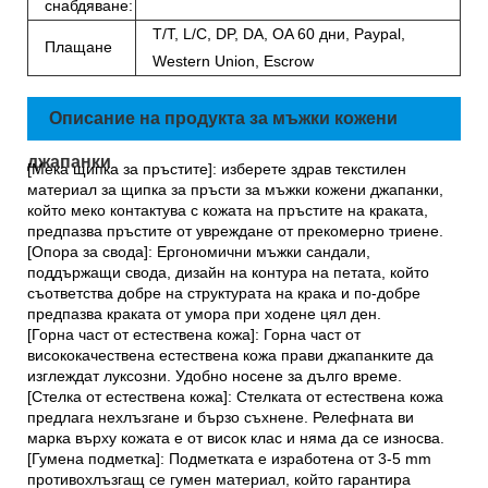
снабдяване:
T/T, L/C, DP, DA, OA 60 дни, Paypal,
Плащане
Western Union, Escrow
Описание на продукта за мъжки кожени
джапанки
[Мека щипка за пръстите]: изберете здрав текстилен
материал за щипка за пръсти за мъжки кожени джапанки,
който меко контактува с кожата на пръстите на краката,
предпазва пръстите от увреждане от прекомерно триене.
[Опора за свода]: Ергономични мъжки сандали,
поддържащи свода, дизайн на контура на петата, който
съответства добре на структурата на крака и по-добре
предпазва краката от умора при ходене цял ден.
[Горна част от естествена кожа]: Горна част от
висококачествена естествена кожа прави джапанките да
изглеждат луксозни. Удобно носене за дълго време.
[Стелка от естествена кожа]: Стелката от естествена кожа
предлага нехлъзгане и бързо съхнене. Релефната ви
марка върху кожата е от висок клас и няма да се износва.
[Гумена подметка]: Подметката е изработена от 3-5 mm
противохлъзгащ се гумен материал, който гарантира