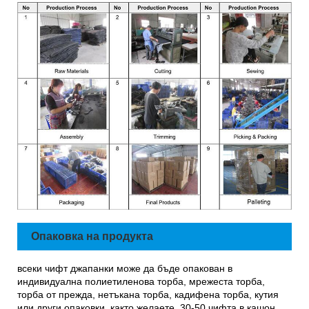
Опаковка на продукта
всеки чифт джапанки може да бъде опакован в
индивидуална полиетиленова торба, мрежеста торба,
торба от прежда, нетъкана торба, кадифена торба, кутия
или други опаковки, както желаете. 30-50 чифта в кашон.