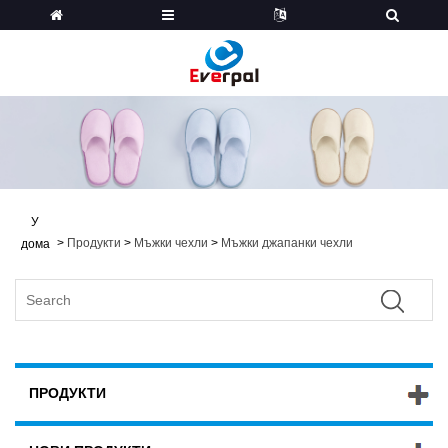
У
>
Продукти
>
Мъжки чехли
>
Мъжки джапанки чехли
дома
ПРОДУКТИ