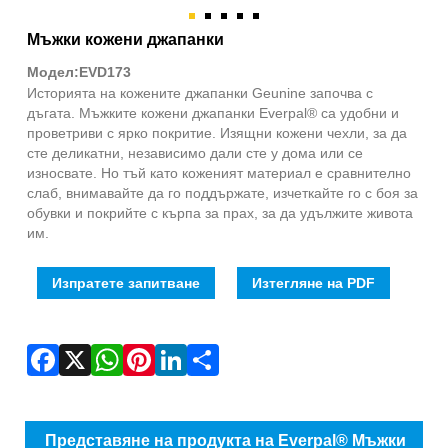
Fac
X
Wha
Pint
Link
Sha
Мъжки кожени джапанки
Модел:EVD173
Историята на кожените джапанки Geunine започва с
дъгата. Мъжките кожени джапанки Everpal® са удобни и
проветриви с ярко покритие. Изящни кожени чехли, за да
сте деликатни, независимо дали сте у дома или се
износвате. Но тъй като коженият материал е сравнително
слаб, внимавайте да го поддържате, изчеткайте го с боя за
обувки и покрийте с кърпа за прах, за да удължите живота
им.
Изпратете запитване
Изтегляне на PDF
Представяне на продукта на Everpal® Мъжки