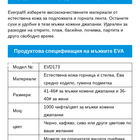
кожени джапанки
Everpal® изберете висококачествените материали от
естествена кожа за подложката и горната лента. Останете
сухи и удобни в тези мъжки кожени джапанки. Идеален за
разходки на открито, плаж, басейни, почивка, партита и
друго свободно време.
Продуктова спецификация на мъжките EVA
джапанки
Модел №:
EVD173
Естествена кожа горница и стелка, Ева
Материали:
средно ходило, гумена подметка
41-46# за мъжки кожени джапанки и 36-
Размери:
40# за жени
1000 чифта/цвят за мъжки кожени
Moq:
джапанки
Черно, кафяво, сиво или други цветове по
цвят:
ваше желание
Можете да отпечатате вашата графика