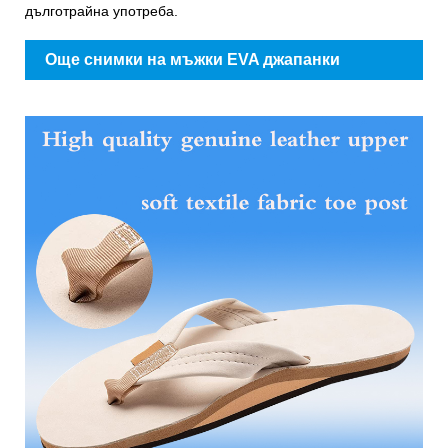
дълготрайна употреба.
Още снимки на мъжки EVA джапанки