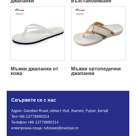
джапанки
възстановяване
Мъжки джапанки от
Мъжки ортопедични
кожа
джапанки
Свържете се с нас
Адрес: Gaodian Road, област Huli, Xiamen, Fujian, Китай
Тел:
+86-13779990314
Телефон:
+86-13779990314
електронна поща:
rufuswei@everpal.cn