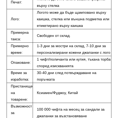
Печат:
върху стелка
Логото може да бъде щамповано върху
Лого:
каишка, стелка или външна подметка или
етикетирано върху каишка
Примерна
Свободен от склад.
такса:
Примерно
1-3 дни за мостри на склад, 7-10 дни за
време:
персонализирани кожени джапанки с лого
1 чифт/поличанта или кутия, тъкана торба
Опаковане:
според изискванията
Време за
30-40 дни след потвърждаване на
изработка:
поръчката
Пристанище
на
Ксиамен/Фуджоу, Китай
товарене:
Възможност
100 000 чифта на месец за сандали за
за
джапанки за възстановяване