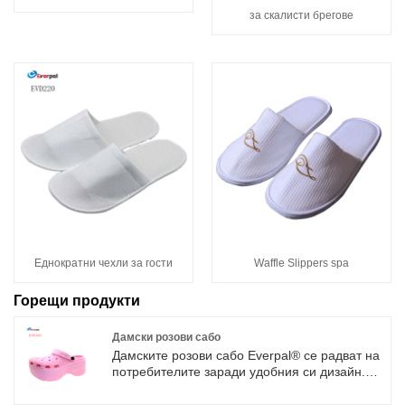
за скалисти брегове
Еднократни чехли за гости
Waffle Slippers spa
Горещи продукти
Дамски розови сабо
Дамските розови сабо Everpal® се радват на
потребителите заради удобния си дизайн.
Изработени без връзки за обувки, без
притеснение, че ще се спънете в тях. сабота