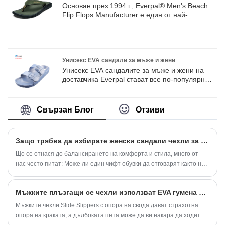
мостри бързо, да предлагаме конкурентни
Основан през 1994 г., Everpal® Men's Beach
цени, да правим бързи доставки. Искрено
Flip Flops Manufacturer е един от най-
приветстваме клиенти от цял ​​свят, за да
големите производители на плажни
установим дългосрочни и стабилни
джапанки, чехли, сандали с BSCI & SA8000
взаимноизгодни отношения на
потвърждение. Xiamen Everpal Trade Co., Ltd
сътрудничество с нас и да се развиваме
е създадена през 2007 г. с разширяването
заедно.
на задграничния бизнес. Ние сме
Унисекс EVA сандали за мъже и жени
дългосрочен доставчик за Big Bazaar,
Унисекс EVA сандалите за мъже и жени на
Footlogics, Islander, Target и др.
доставчика Everpal стават все по-популярни
на пазара поради тяхното удобство и
практичност. Може да се използва през
всички сезони, прохладно е през горещото
Свързан Блог
Отзиви
лято и ви позволява да носите чорапи през
студената зима. Цветовете на
инжекционната ева могат да бъдат всякакви,
Защо трябва да избирате женски сандали чехли за ежедневен комфорт?
които желаете.
Що се отнася до балансирането на комфорта и стила, много от
нас често питат: Може ли един чифт обувки да отговарят както на
ежедневните релаксации, така и модните нужди? За мен
отговорът се крие в женските сандали чехли. Тези универсални
Мъжките плъзгащи се чехли използват EVA гумена подметка
опции за обувки са проектирани не само за да поддържат краката
удобни, но и да съответстват на различни изисквания към начина
Мъжките чехли Slide Slippers с опора на свода дават страхотна
на живот. От домашно облекло до ежедневна употреба на открито,
опора на краката, а дълбоката пета може да ви накара да ходите
те служат като практическо решение, което не прави компромиси