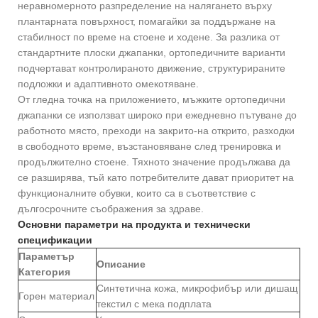
неравномерното разпределение на налягането върху
плантарната повърхност, помагайки за поддържане на
стабилност по време на стоене и ходене. За разлика от
стандартните плоски джапанки, ортопедичните варианти
подчертават контролираното движение, структурираните
подложки и адаптивното омекотяване.
От гледна точка на приложението, мъжките ортопедични
джапанки се използват широко при ежедневно пътуване до
работното място, преходи на закрито-на открито, разходки
в свободното време, възстановяване след тренировка и
продължително стоене. Тяхното значение продължава да
се разширява, тъй като потребителите дават приоритет на
функционалните обувки, които са в съответствие с
дългосрочните съображения за здраве.
Основни параметри на продукта и технически
спецификации
Параметър
Описание
Категория
Синтетична кожа, микрофибър или дишащ
Горен материал
текстил с мека подплата