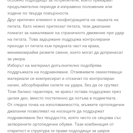
продължителни периоди в изправено положение или
ходене по твърди повърхности.
Друг критичен елемент е конфигурацията на чашката на
петата. Като нежно притискат петата, тези джапанки
помагат за намаляване на страничното движение при удар
на петата. Това задържане поддържа контролирани
преходи от петата към предната част на крака,
минимизирайки резките смени, които могат да допринесат
за умора.
Изборът на материал допълнително подобрява
поддръжката на подравняване. Отзивчивите омекотяващи
материали се компресират и отскачат по контролиран
начин, абсорбирайки силите на удара, без да се срутват.
Този баланс гарантира, че кракът остава поддържан през
целия ден, вместо постепенно да потъва в подметката.
От гледна точка на използваемостта, мъжките ортопедични
джапанки позволяват на носещите да поддържат
подравняване без твърдостта, която често се свързва със
затворените ортопедични обувки. Тази комбинация от
откритост и структура ги прави подходящи за широк