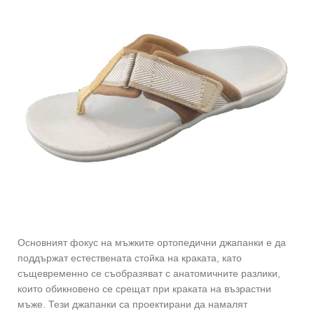
Основният фокус на мъжките ортопедични джапанки е да
поддържат естествената стойка на краката, като
същевременно се съобразяват с анатомичните разлики,
които обикновено се срещат при краката на възрастни
мъже. Тези джапанки са проектирани да намалят