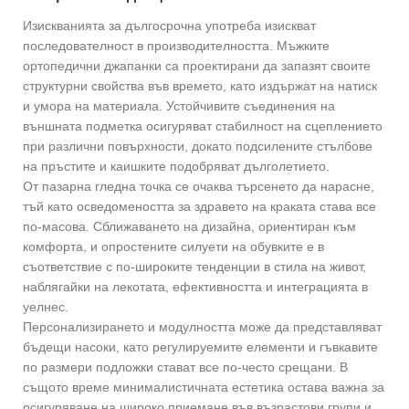
Изискванията за дългосрочна употреба изискват
последователност в производителността. Мъжките
ортопедични джапанки са проектирани да запазят своите
структурни свойства във времето, като издържат на натиск
и умора на материала. Устойчивите съединения на
външната подметка осигуряват стабилност на сцеплението
при различни повърхности, докато подсилените стълбове
на пръстите и каишките подобряват дълголетието.
От пазарна гледна точка се очаква търсенето да нарасне,
тъй като осведомеността за здравето на краката става все
по-масова. Сближаването на дизайна, ориентиран към
комфорта, и опростените силуети на обувките е в
съответствие с по-широките тенденции в стила на живот,
наблягайки на лекотата, ефективността и интеграцията в
уелнес.
Персонализирането и модулността може да представляват
бъдещи насоки, като регулируемите елементи и гъвкавите
по размери подложки стават все по-често срещани. В
същото време минималистичната естетика остава важна за
осигуряване на широко приемане във възрастови групи и