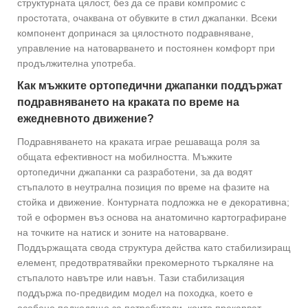
структурната цялост, без да се прави компромис с
простотата, очаквана от обувките в стил джапанки. Всеки
компонент допринася за цялостното подравняване,
управление на натоварването и постоянен комфорт при
продължителна употреба.
Как мъжките ортопедични джапанки поддържат
подравняването на краката по време на
ежедневното движение?
Подравняването на краката играе решаваща роля за
общата ефективност на мобилността. Мъжките
ортопедични джапанки са разработени, за да водят
стъпалото в неутрална позиция по време на фазите на
стойка и движение. Контурната подложка не е декоративна;
той е оформен въз основа на анатомично картографиране
на точките на натиск и зоните на натоварване.
Поддържащата свода структура действа като стабилизиращ
елемент, предотвратявайки прекомерното търкаляне на
стъпалото навътре или навън. Тази стабилизация
поддържа по-предвидим модел на походка, което е
особено подходящо за потребители, които прекарват