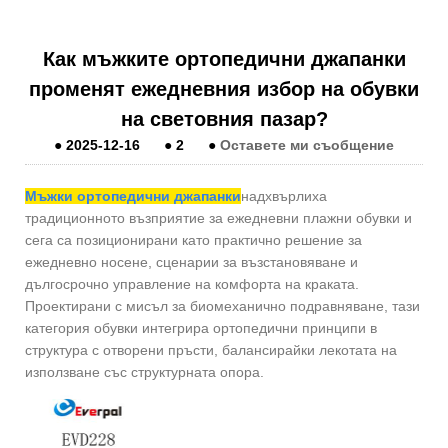
Как мъжките ортопедични джапанки
променят ежедневния избор на обувки
на световния пазар?
●
2025-12-16
●
2
●
Оставете ми съобщение
Мъжки ортопедични джапанки
надхвърлиха
традиционното възприятие за ежедневни плажни обувки и
сега са позиционирани като практично решение за
ежедневно носене, сценарии за възстановяване и
дългосрочно управление на комфорта на краката.
Проектирани с мисъл за биомеханично подравняване, тази
категория обувки интегрира ортопедични принципи в
структура с отворени пръсти, балансирайки лекотата на
използване със структурната опора.