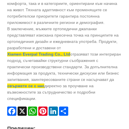
комфорта, така и в категориите, ориентирани към начина
на живот. Тяхната адаптивност към променящите се
потребителски приоритети гарантира постоянна
приложимост в различните региони и демография.
В заключение, мъжките ортопедични джапанки
представляват изискана пресечна точка на принципите на
ортопедичния дизайн и ежедневната употреба. Продукти,
разработени и доставени от
Xiamen Everpal Trading Co., Ltd
отразяват този интегриран
подход, съчетавайки структурни съображения с
практически производствени стандарти. За допълнителна
информация за продукта, технически дискусии или бизнес
запитвания, заинтересованите страни се насърчават да
свържете се с нас
директно за проучване на
възможностите за сътрудничество и подробни
спецификации.
Facebook
X
WhatsApp
Pinterest
LinkedIn
Share
Предишен: