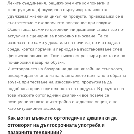
Леките съединения, рециклируемите компоненти и
конструкцията, фокусирана върху издръжливостта,
удължават жизнения цикъл на продукта, привеждайки се в
съответствие с екологичното поведение при покупка.
Освен това, мъжките ортопедични джапанки стават все по-
актуални в сценарии за преходно износване. Те се
използват не само у дома или на почивка, но и в градска
среда, кратки поръчки и периоди на възстановяване след
физическа активност. Тази гъвкавост разшири ролята им на
по-широкия пазар на обувки.
Интегрирането на базиран на данни дизайн на стъпалото,
информиран от анализ на плантарното налягане и обратна
връзка при тестване на износването, продължава да
подобрява производителността на продукта. В резултат на
това мъжките ортопедични джапанки все повече се
позиционират като дълготрайна ежедневна опция, а не
като ситуационен аксесоар.
Как могат мъжките ортопедични джапанки да
отговорят на дългосрочната употреба и
пазарните тенденции?