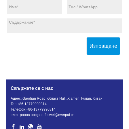
Изпращане
Свържете се с нас
Адрес: Gaodian Road, област Huli, Xiamen, Fujian, Китай
Тел:
+86-13779990314
Телефон:
+86-13779990314
електронна поща:
rufuswei@everpal.cn