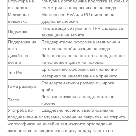
Структура на
Контурна ортопедична подложка за крака с
стъпалото
геометрия за подравняване на свода
Междинна
Многослоен EVA или PU със зони на
подметка
ударна дисперсия
Неплъзгаща се гума или TPR с шарка за
Подметка
захващане на земята
Поддръжка на
Предварително оформена медиална и
арка
латерална стабилизация на свода
Дизайн на
Леко повдигане на петата за поддържане
петата
на естествен цикъл на походка
Ергономично оформен, мек на допир
Toe Post
материал за намаляване на триенето
Стандартен мъжки размер с широка
Гама размери
кройка
Лека конструкция за продължително
Тегло
носене
Употреба по
Ежедневно носене, възстановяване,
предназначение
пътуване, ходене на закрито и на открито
Философията на дизайна зад мъжките ортопедични
джапанки се съсредоточава върху поддържането на