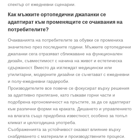
спектър от ежедневни сценарии.
Как мъжките ортопедични джапанки се
адаптират към променящите се очаквания на
потребителите?
Очакванията на потребителите за обувки се промениха
значително през последните години. Мъжките ортопедични
джапанки сега отразяват сближаване на функционален
дизайн, съвместимост с начина на живот и естетическа
сдържаност. Вместо да изглеждат медицински или
утилитарни, модерните дизайни се съчетават с ежедневни
и полу-ежедневни гардероби.
Производителите все повече се фокусират върху решения
за адаптивно прилягане, като гъвкави горни части и
подобрена ергономичност на пръстите, за да се адаптират
към различни форми на краката. Дишането и управлението
на влагата също придобиха известност, особено за топъл
климат и целогодишна употреба.
Съображенията за устойчивост оказват влияние върху
снабдяването с материали и производствените процеси.