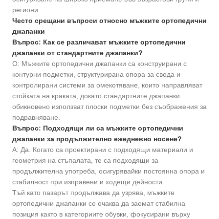
региони.
Често срещани въпроси относно мъжките ортопедични
джапанки
Въпрос: Как се различават мъжките ортопедични
джапанки от стандартните джапанки?
О: Мъжките ортопедични джапанки са конструирани с
контурни подметки, структурирана опора за свода и
контролирани системи за омекотяване, които направляват
стойката на краката, докато стандартните джапанки
обикновено използват плоски подметки без съображения за
подравняване.
Въпрос: Подходящи ли са мъжките ортопедични
джапанки за продължително ежедневно носене?
A: Да. Когато са проектирани с подходящи материали и
геометрия на стъпалата, те са подходящи за
продължителна употреба, осигурявайки постоянна опора и
стабилност при изправени и ходещи дейности.
Тъй като пазарът продължава да узрява, мъжките
ортопедични джапанки се очаква да заемат стабилна
позиция както в категориите обувки, фокусирани върху