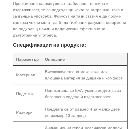
Проектирани да осигуряват стабилност, топлина и
издръжливост, те са подходящи както за вътрешна, така и
за външна употреба. Фокусът на тази статия е да проучи
как тези чехли могат да бъдат избрани разумно, оформени
по подходящ начин и поддържани ефективно за
дълготрайна употреба.
Спецификации на продукта:
Параметър
Описание
Висококачествена мека кожа или
Материал
плюшена материя за дишане и комфорт
Неплъзгаща се EVA гумена подметка за
Подметка
безопасно ходене и издръжливост
Предлага се от размер 4 за малко дете
Размери
до размер 13 за деца
Анимационни герои, класически модели