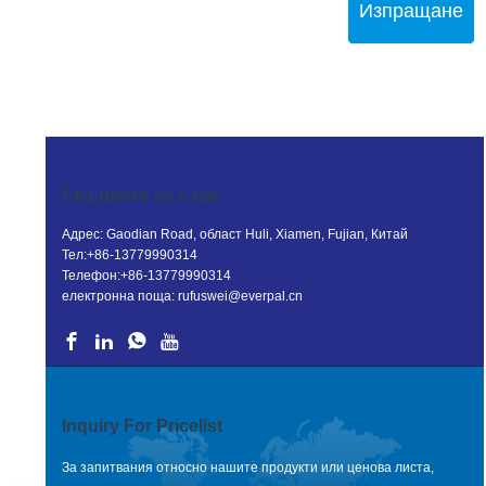
Изпращане
Свържете се с нас
Адрес: Gaodian Road, област Huli, Xiamen, Fujian, Китай
Тел:
+86-13779990314
Телефон:
+86-13779990314
електронна поща:
rufuswei@everpal.cn
Inquiry For Pricelist
За запитвания относно нашите продукти или ценова листа,