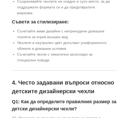
Съхранявайте чехлите на хладно и сухо място, за да
поддържате формата си и да предотвратите
миризма.
Съвети за стилизиране:
Съчетайте живи дизайни с непринудени домашни
тоалети за игрив външен вид.
Чехлите в неутрален цвят допълват униформеното
облекло в домашни условия.
Съчетайте чехли с тематични аксесоари за
специални поводи.
4. Често задавани въпроси относно
детските дизайнерски чехли
Q1: Как да определите правилния размер за
детски дизайнерски чехли?
A1: Измерете дължината на стъпалото на детето в