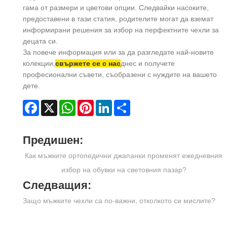
гама от размери и цветови опции. Следвайки насоките,
предоставени в тази статия, родителите могат да вземат
информирани решения за избор на перфектните чехли за
децата си.
За повече информация или за да разгледате най-новите
колекции,
свържете се с нас
днес и получете
професионални съвети, съобразени с нуждите на вашето
дете.
Facebook
X
WhatsApp
Pinterest
LinkedIn
Share
Предишен:
Как мъжките ортопедични джапанки променят ежедневния
избор на обувки на световния пазар?
Следващия:
Защо мъжките чехли са по-важни, отколкото си мислите?