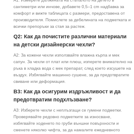
сантиметри или инчове, добавете 0,5–1 cm надбавка за
комфорт и вижте таблицата с размери, предоставена от
производителя. Помислете за дебелината на подметката и
всички препоръки за стая за растеж.
Q2: Как да почистите различни материали
на детски дизайнерски чехли?
A2: За кожени чехли използвайте влажна кърпа и мек
сапун. За чехли от плат или плюш, изперете внимателно на
ръка в хладка вода с мек препарат, след което изсушете на
въздух. Избягвайте машинно сушене, за да предотвратите
свиване или деформация.
В3: Как да осигурим издръжливост и да
предотвратим подхлъзване?
A3: Изберете чехли с неплъзгащи се гумени подметки.
Проверявайте редовно подметките за износване,
избягвайте ходенето по груби външни повърхности и
сменете няколко чифта, за да намалите ежедневното