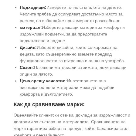
Подходящи:
Измерете точно стъпалото на детето.
Чехлите трябва да осигуряват достатъчно място за
растеж, но избягвайте прекомерното разхлабване.
материал:
Изберете дишащи материи за комфорт и
издръжливи подметки, за да предотвратите
подхлъзване и падане.
Дизайн:
Изберете дизайни, които се харесват на
децата, като същевременно вземете предвид
функционалността за вътрешна и външна употреба.
Сезон:
Плюшени материали за зимата, леки дишащи
опции за лятото.
Цена срещу качество:
Инвестирането във
висококачествени материали може да подобри
комфорта и дълголетието.
Как да сравняваме марки:
Оценявайте клиентски отзиви, доклади за издръжливост и
диаграми за състава на материалите. Сравняването на
марки гарантира избор на продукт, който балансира стил,
комфорт и рентабилност.