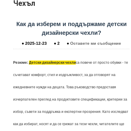
Чехъл
Как да изберем и поддържаме детски
дизайнерски чехли?
●
2025-12-23
●
2
●
Оставете ми съобщение
Резюме:
Детски дизайнерски чехли
са повече от просто обувки - те
съчетават комфорт, стил и издръжливост, за да отговорят на
ежедневните нужди на децата. Това ръководство предоставя
изчерпателен преглед на продуктовите спецификации, критерии за
избор, съвети за поддръжка и експертни прозрения. Като изследват
как да избират, носят и да се грижат за тези чехли, читателите ще