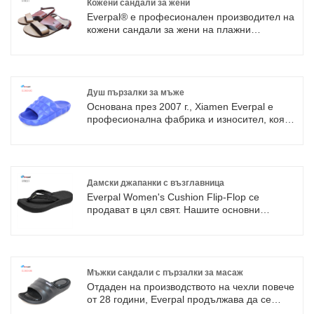
дългосрочни отношения на сътрудничество
Кожени сандали за жени
с вас.
Everpal® е професионален производител на
кожени сандали за жени на плажни
джапанки, плъзгащи се сандали, чехли,
сабо, хотелски чехли, домашни чехли и т.н.
С нашите собствени дизайнери, стая за
вземане на проби, ние сме добри в
OEM/ODM. Ние разработихме няколко
Душ пързалки за мъже
частни форми за нашите клиенти и им
Основана през 2007 г., Xiamen Everpal е
помагаме да отворят пазарите. Добре
професионална фабрика и износител, която
дошли да се свържете с нас за
се занимава с обувки. Имаме над 100
сътрудничество.
служители и годишни продажби над 5
милиона USD. С усъвършенствано
производствено оборудване и отличен
контрол на качеството във всички процеси
Дамски джапанки с възглавница
на производство, ние спечелихме добра
Everpal Women's Cushion Flip-Flop се
репутация и имаме много дългосрочни
продават в цял свят. Нашите основни
стабилни клиенти
продукти са мъжки чехли, дамски джапанки с
възглавница, детски сандали против
плъзгане. Продължаваме да проучваме нови
и най-добри материали за супер комфорт.
Мъжки сандали с пързалки за масаж
Отдаден на производството на чехли повече
от 28 години, Everpal продължава да се
развива и произвежда все по-удобни обувки