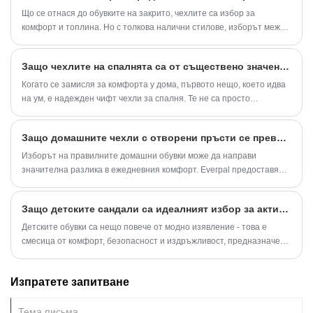
Що се отнася до обувките на закрито, чехлите са избор за
комфорт и топлина. Но с толкова налични стилове, изборът между
размити чехли и редовни чехли може да бъде предизвикателен.
Защо чехлите на спалнята са от съществено значение за ежедневния комфорт?
Когато се замисля за комфорта у дома, първото нещо, което идва
на ум, е надежден чифт чехли за спалня. Те не са просто
обикновен домакински аксесоар - те са малък лукс, който прави
голяма разлика в ежедневието ни. Създаден да осигури топлина,
Защо домашните чехли с отворени пръсти се превръщат в идеалния избор за комфортен живот у дома
мекота и поддръжка, съвременните чехли комбинират
функционална изработка със стилен дизайн. Като някой, който е
Изборът на правилните домашни обувки може да направи
опитвал безброй двойки през годините, аз оценявам вниманието
значителна разлика в ежедневния комфорт. Everpal предоставя
към детайлите и качествените материали, които определят
висококачествени вътрешни чехли с отворени пръсти,
наистина добра двойка.
проектирани да предложат перфектен баланс между дишане,
Защо детските сандали са идеалният избор за активни малки крака?
мекота и удобство за съвременния начин на живот на закрито. С
отворена структура на пръстите, леки материали и ергономичен
Детските обувки са нещо повече от модно изявление - това е
дизайн, тези чехли помагат за поддържане на краката спокойни,
смесица от комфорт, безопасност и издръжливост, предназначени
като същевременно осигуряват надеждна опора за ежедневните
да поддържат нарастващите крака. Сред всички сезонни обувки
дейности у дома, в хотели и други закрити среди.
детските сандали се открояват като един от най-практичните
Изпратете запитване
опции за облекло за топло време. Родителите често са загрижени
за осигуряването на обувки, които позволяват на децата им да
бягат, да скачат и да играят, като същевременно предлагат