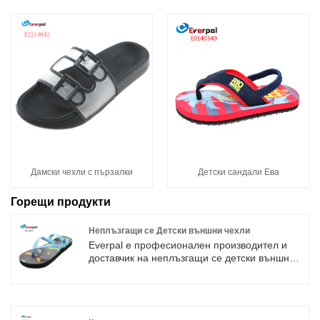
Дамски чехли с пързалки
Детски сандали Ева
Горещи продукти
Неплъзгащи се Детски външни чехли
Everpal е професионален производител и
доставчик на неплъзгащи се детски външни
чехли в Китай. Ние произвеждаме
нехлъзгащи се детски външни чехли в
продължение на много години, с
нетърпение очакваме да постигнем