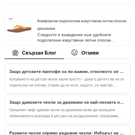
за клиентите. Сега хората се грижат повече
за здравето си, за да отговорят на търсенето
на пазара, Everpal разработи няколко
масажиращи сандали, които са полезни за
Комфортни подплатени изкуствени летни плоски
тялото. Моля свържете се с нас за повече
джапанки
информация.
Следното е въведение към удобните
подплатени изкуствени летни плоски
джапанки, Everpal е специализирана в
производството на всички видове ева
Свързан Блог
Отзиви
джапанки, плажни гумени джапанки,
сандали с плъзгане, градински ева сабо
мулета и някои домашни ботуши с топли
Защо детските пантофи са по-важни, отколкото си мислите?
чехли. Особено сме добри в OEM/ODEM
чехли. Нашата база за дамски джапанки
Купуването на детски чехли звучи просто – докато детето ви не се
Cushion Breeze се намира в известната
подхлъзне на плочка, откаже да ги носи, защото „се чувства
„столица на плажните джапанки – Фуцин,
странно“ или ги надрасне за нещо, което се чувства като един
провинция Фуджиан“ със зрели вериги за
уикенд.
доставки и производствена техника.
Защо дамските чехли за джапанки са най-лесната надстройка за ежедневен комфорт?
Грешният чифт дамски чехли за джапанки може да превърне
обикновената разходка в цял ден на раздразнение: презрамки,
които се търкат, подметки, които се чувстват плоски и уморителни,
хлъзгави стъпки във водата и това „защо вече ме болят краката?“
Размити чехли спрямо редовни чехли: Изборът на комфорт
усещане до средата на следобед.