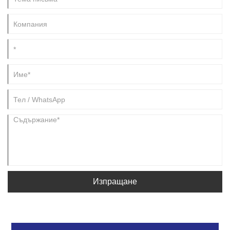
дишане и защита на краката. Ето защо внимателно подбраните
детски сандали могат да направят значителна разлика в
ежедневния комфорт и здравословния растеж.
Изпращане