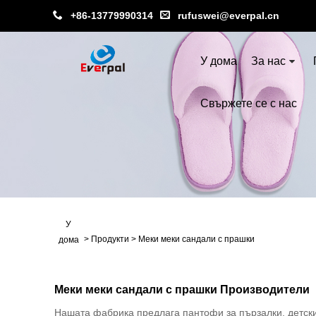
+86-13779990314
rufuswei@everpal.cn
У дома
За нас
Свържете се с нас
У
>
Продукти
>
Меки меки сандали с прашки
дома
Меки меки сандали с прашки Производители
Нашата фабрика предлага пантофи за пързалки, детски 