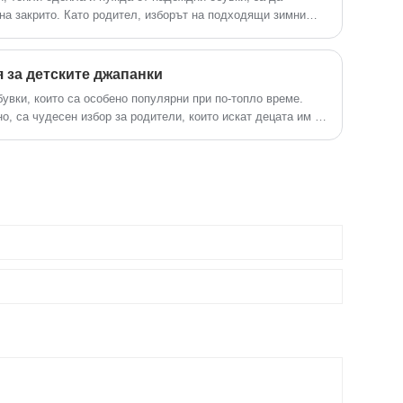
на закрито. Като родител, изборът на подходящи зимни
оплина - това е за безопасност, издръжливост и комфорт.
безброй опции, но не всички чехли са проектирани с
 децата наистина се нуждаят. Тази статия ще ви насочи към
 за детските джапанки
а децата, техните функции, професионални спецификации
увки, които са особено популярни при по-топло време.
ъпроси, които повечето родители имат преди закупуването.
о, са чудесен избор за родители, които искат децата им да
играят и тичат наоколо.