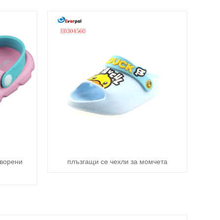
творени
плъзгащи се чехли за момчета