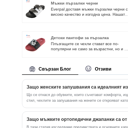
Мъжки пързалки черни
Everpal доставя мъжки пързалки черни с
високо качество и изгодна цена. Нашата
фабрика винаги настоява на принципа
„първо качество, първо обслужване“. За
да отговорим на нуждите на различни
клиенти и да се адаптираме към
Детски пантофи за пързалка
промените на пазара, ние настояваме
Плъзгащите се чехли стават все по-
постоянно да разработваме повече нов
популярни не само за възрастни, но и з
мъжки черни сандали.
деца, поради удобството, комфорта и
лесността за почистване. Everpal се
ангажира да проучва и добавя по-
Свързан Блог
Отзиви
популярни елементи върху чехлите и да
ги направи по-привлекателни за децата.
Свържете се с нас, ако имате добра
идея.
Що се отнася до обувките, които съчетават комфорта, и
стил, чехлите за запушвания на жените се открояват кат
осигуряват целодневна поддръжка, докато предлагат лес
чехли са се превърнали в любима за много жени, които т
закрити и външни облекла. Независимо дали се отпускат
или се нуждаете от леки обувки след дълъг ден в работн
В тази статия изследваме предимствата и основните хар