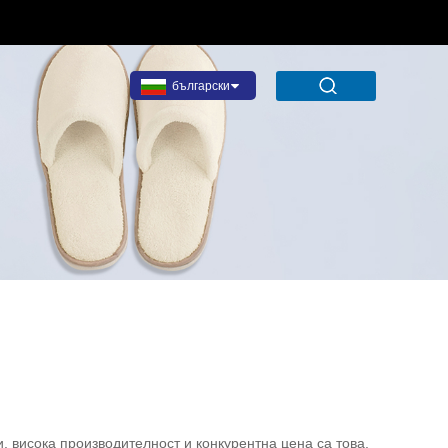
български
, висока производителност и конкурентна цена са това,