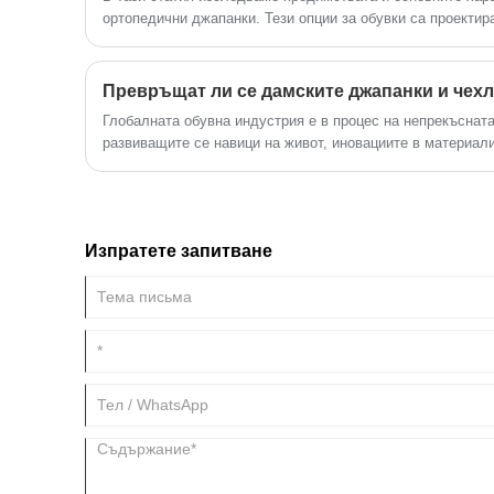
са универсално решение.
ортопедични джапанки. Тези опции за обувки са проектир
комфорт, подкрепа и ползи за здравето на краката, което 
търсят облекчение от проблеми, свързани с краката. С а
дизайна и функционалността, ние обсъждаме как ортопе
помогнат за облекчаване на болката и да подобрят цялос
Глобалната обувна индустрия е в процес на непрекъснат
развиващите се навици на живот, иновациите в материал
леки и гъвкави дизайни. В този контекст, дамските чехли
важна категория в сегмента на комфортните обувки, пре
стил и функционална носимост.
Изпратете запитване