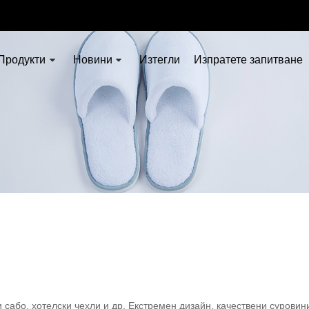
Продукти
Новини
Изтегли
Изпратете запитване
сабо, хотелски чехли и др. Екстремен дизайн, качествени суровини