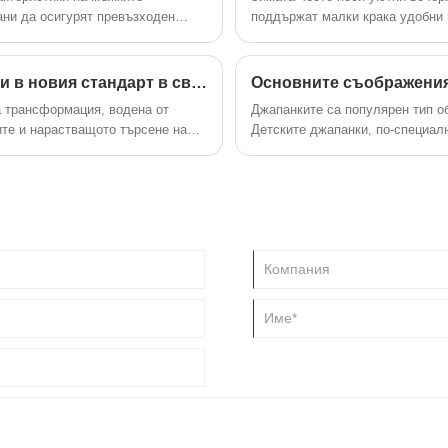
ани да осигурят превъзходен
поддържат малки крака удобни 
ги прави идеални за тези, които
чехли на детето не е само за т
кцент върху издръжливостта,
На днешния пазар съществуват 
дичните джапанки могат да
грижите и качеството, от които
Превръщат ли се дамските джапанки и чехли в новия стандарт в световните тенденции в комфортните обувки?
Основните съображения
тното ви преживяване при ходене.
значението на зимните чехли н
а трансформация, водена от
Джапанките са популярен тип об
на продукта и често задавани в
ите и нарастващото търсене на
Детските джапанки, по-специалн
 с джапанки се очертаха като
са прохладни и удобни, докато 
длагайки баланс между небрежен