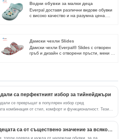
Водни обувки за малки деца
Everpal доставя различни видове обувки
с високо качество и на разумна цена.
Ние се придържаме към принципа
"първо качество, първо обслужване,
непрекъснато подобрение и иновации,
за да посрещнем клиентите". Нашите
Дамски чехли Slides
продукти включват водни обувки за малки
Дамски чехли Everpal® Slides с отворен
деца, сандали за детски чехли, дамски
гръб и дизайн с отворени пръсти, меки и
чехли за джапанки, мъжки спортни
гъвкави презрамки. Гладкото завършване
сандали и др.
позволява на клиентите да правят свои
собствени дизайни свободно.
Еднокомпонентните инжекционни EVA
чехли са не само евтини, но и
проектирани. Добре дошли да се
свържете с Everpal за повече стилове.
дали са перфектният избор за тийнейджъри
дали се превръщат в популярен избор сред
та комбинация от стил, комфорт и функционалност. Тези
рна естетика, но и осигуряват лекотата и поддръжката,
е. В този блог ние изследваме защо камуфлажните
ъри, как се открояват на пазара на обувки и защо
Защо зимните чехли на децата са от съществено значение за всяко домакинство?
ед най-добрите налични опции.
, топли одеяла и нужда от надеждни обувки, за да