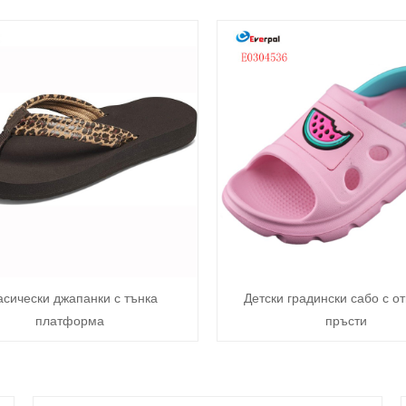
асически джапанки с тънка
Детски градински сабо с о
платформа
пръсти