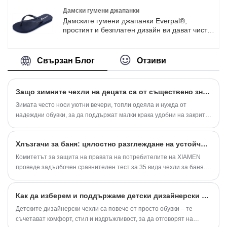
и на конкурентни цени. Имаме увереност, че
ви помагаме да отворите пазарите. Моля,
Дамски гумени джапанки
изпратете ни вашето запитване.
Дамските гумени джапанки Everpal®,
простият и безплатен дизайн ви дават чисто
ново усещане. Това е не само класика, но и
мода. Плоският стил прави пътуването по-
комфортно и удобно. Класически стил с
Свързан Блог
Отзиви
щипки, деликатна и мека текстура, готин и
стилен. Дебел дизайн против приплъзване, с
добри еластични омекотяващи свойства.
Защо зимните чехли на децата са от съществено значение за всяко домакинство?
стереоскопичният модел ви кара да се
чувствате разкошни и лежерни през това
Зимата често носи уютни вечери, топли одеяла и нужда от
лято.
надеждни обувки, за да поддържат малки крака удобни на закрито.
Като родител, изборът на подходящи зимни чехли на детето не е
само за топлина - това е за безопасност, издръжливост и комфорт.
Хлъзгачи за баня: цялостно разглеждане на устойчивост на приплъзване, хигиена и комфорт
На днешния пазар съществуват безброй опции, но не всички
чехли са проектирани с грижите и качеството, от които децата
Комитетът за защита на правата на потребителите на XIAMEN
наистина се нуждаят. Тази статия ще ви насочи към значението на
проведе задълбочен сравнителен тест за 35 вида чехли за баня.
зимните чехли на децата, техните функции, професионални
Проучването установи, че изборът на чехли за баня с умерено
спецификации на продукта и често задавани въпроси, които
ниво на мекота и твърдост е по-подходящ за потребители на
Как да изберем и поддържаме детски дизайнерски чехли?
повечето родители имат преди закупуването.
средна възраст и възрастни хора, като същевременно отбелязва
ненужното преследване на екстремна „облачна мекота“.
Детските дизайнерски чехли са повече от просто обувки – те
съчетават комфорт, стил и издръжливост, за да отговорят на