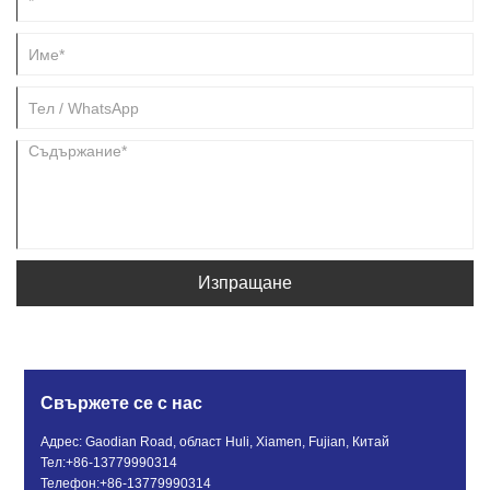
Изпращане
Свържете се с нас
Адрес: Gaodian Road, област Huli, Xiamen, Fujian, Китай
Тел:
+86-13779990314
Телефон:
+86-13779990314