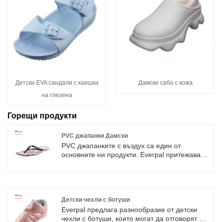
Детски EVA сандали с каишка
Дамски сабо с кожа
на глезена
Горещи продукти
PVC джапанки Дамски
PVC джапанките с въздух са един от
основните ни продукти. Everpal притежава
съвременно производствено оборудване.
Всички материали, които използваме, са
екологични, не се притеснявайте за
замърсяването на околната среда и
вредните за здравето. Ние можем да
Детски чехли с ботуши
предоставим доклад от теста за вас.
Everpal предлага разнообразие от детски
чехли с ботуши, които могат да отговорят на