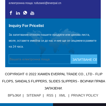
електронна поща:
rufuswei@everpal.cn
Inquiry For Pricelist
За запитвания относно нашите продукти или ценова листа,
моля, оставете имейла си до нас и ние ще се свържем в рамките
на 24 часа.
COPYRIGHT © 2022 XIAMEN EVERPAL TRADE CO., LTD - FLIP
FLOPS, SANDALS FLIPPERS, SLIDES SLIPPERS - ВСИЧКИ ПРАВА
ЗАПАЗЕНИ.
ВРЪЗКИ
|
SITEMAP
|
RSS
|
XML
|
PRIVACY POLICY