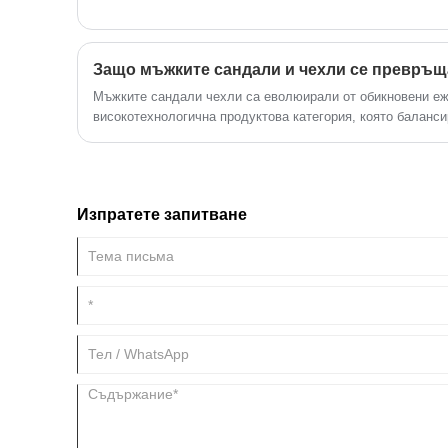
Мъжките сандали чехли са еволюирали от обикновени еж
високотехнологична продуктова категория, която баланс
поддръжка и адаптивност към начина на живот. Тъй като
измества към дишащи, универсални и сезонно-независими
очертава като основен избор за ежедневно носене, пътув
дори лека работа на открито. Нарастващата популярност
Изпратете запитване
потребителите: комфорт, който продължава през целия де
материали, проектирани да издържат на продължителна у
компромис със стабилността.