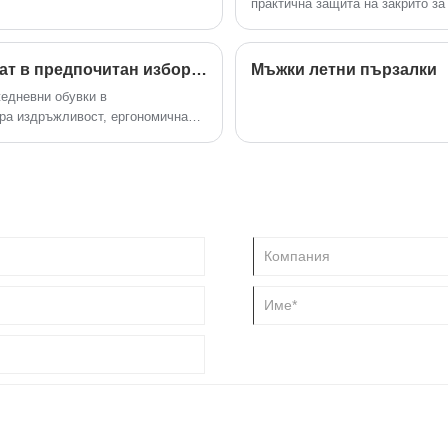
практична защита на закрито за
вафлена текстура, меки матери
идеален баланс между простота
дизайнерски характеристики, п
Защо мъжките сандали и чехли се превръщат в предпочитан избор за ежедневен комфорт и гъвкавост на открито?
Мъжки летни пързалки
съображения за закупуване, за 
едневни обувки в
придобил популярност на пазар
ира издръжливост, ергономична
 търсенето в световен мащаб се
 обувки, тази категория се
ане, развлекателни дейности и
 се дължи на нуждите на
н, лека конструкция и
потреба, без да се прави