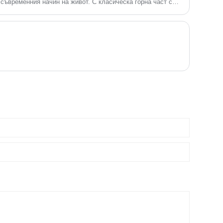
 съвременния начин на живот. С класическа горна част с
али и ергономична конструкция, тези чехли предлагат
 и функционалност. Тази статия изследва техните
редимства, приложения, материални предимства и
да помогне на купувачите да разберат защо този стил е
ите на домашни обувки.