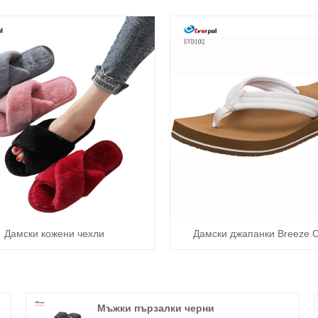
Дамски кожени чехли
Дамски джапанки Breeze C
Мъжки пързалки черни