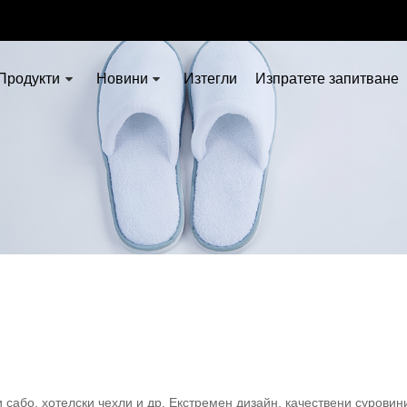
Продукти
Новини
Изтегли
Изпратете запитване
сабо, хотелски чехли и др. Екстремен дизайн, качествени суровини