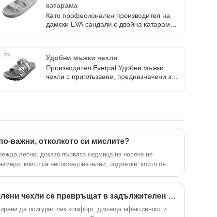
катарама
Като професионален производител на
дамски EVA сандали с двойна катарама с
дълга история, нашата цел е да
предоставим безпроблемна услуга от
концепция, дизайн, мостри, производство
Удобни мъжки чехли
до доставка. Нашият професионален
дизайнерски екип, стая за вземане на
Производител Everpal Удобни мъжки
проби, производствено оборудване и
чехли с приплъзване, предназначени за
системи за контрол на качеството ни
стабилност при ежедневно носене и
позволяват да доставяме
летен комфорт. Структурата се фокусира
висококачествени джапанки, чехли,
върху лесното носене, баланса на
сандали, които отговарят на
вентилацията и издръжливата външна
специфичните нужди на различните
подметка. Подходящ за поръчки на едро,
клиенти.
персонализиране на частни етикети и
дългосрочни експортни вериги за
по-важни, отколкото си мислите?
доставки.
лежда лесно, докато първата седмица на носене не
азмери, които са непоследователни, подметки, които се
ито се изглаждат бързо, или горна част, която улавя
Защо обикновените вафлени чехли се превръщат в задължителен избор за удобни домашни обувки
ктирани да осигурят лек комфорт, дишаща ефективност и