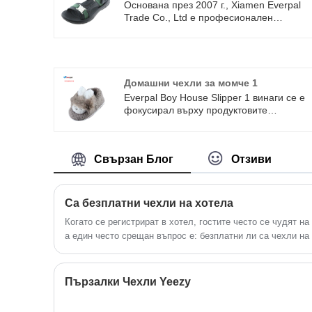
Основана през 2007 г., Xiamen Everpal
Trade Co., Ltd е професионален
производител и износител, който се
занимава с изследване, проектиране,
разработване и производство на плажни
джапанки, спортни сандали, домашни
чехли, чехли за еднократна употреба,
Домашни чехли за момче 1
хотелски чехли и др. нашите продукти
Everpal Boy House Slipper 1 винаги се е
отговарят на международните стандарт
фокусирал върху продуктовите
за качество и са високо ценени в
изследвания и разработки и високото
различни пазари по целия свят.
качество с конкурентна цена за нашите
клиенти. Ние сме професионалисти с
Свързан Блог
Отзиви
плажни обувки, домашни чехли, обувки
за душ, чехли, евтини сандали, чехли за
зайчета за деца и т.н. Нашите основни
пазари са пазарите в Америка,
Са безплатни чехли на хотела
Австралия, Европа и Индия, ние винаги
Когато се регистрират в хотел, гостите често се чудят н
предлагаме добро обслужване, високо
качество и конкурентна цена .
а един често срещан въпрос е: безплатни ли са чехли на 
задълбочава в практиките на индустрията на гостоприем
на хотела, изследвайки защо се предлагат, техните пред
гостите.
Пързалки Чехли Yeezy