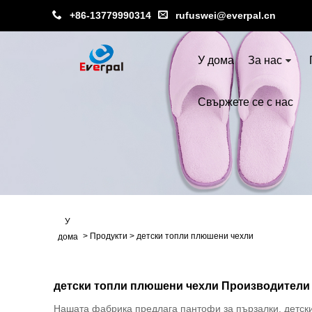
+86-13779990314
rufuswei@everpal.cn
У дома
За нас
Свържете се с нас
У
>
Продукти
>
детски топли плюшени чехли
дома
детски топли плюшени чехли Производители
Нашата фабрика предлага пантофи за пързалки, детски 