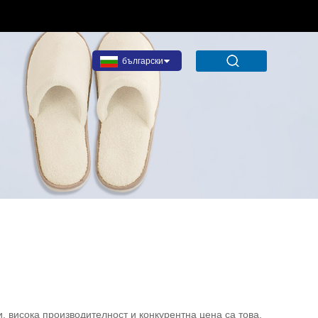
български
, висока производителност и конкурентна цена са това,