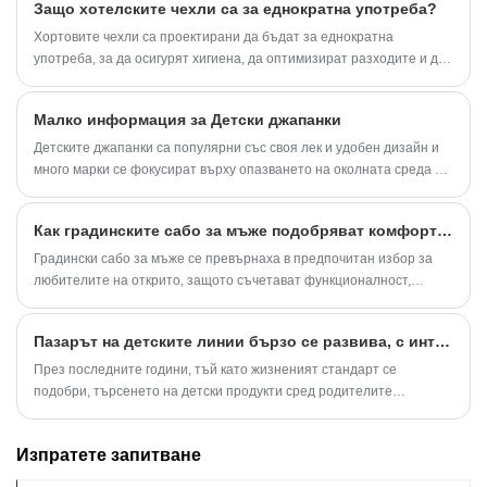
Защо хотелските чехли са за еднократна употреба?
Хортовите чехли са проектирани да бъдат за еднократна
употреба, за да осигурят хигиена, да оптимизират разходите и да
се адаптират към опита. Те отговарят на индустриалните
стандарти и имат подобрения за опазване на околната среда. Те
Малко информация за Детски джапанки
са практично и икономично решение.
Детските джапанки са популярни със своя лек и удобен дизайн и
много марки се фокусират върху опазването на околната среда и
здравето на материалите в дизайна си.
Как градинските сабо за мъже подобряват комфорта, издръжливостта и бъдещите тенденции в обувките за открито?
Градински сабо за мъже се превърнаха в предпочитан избор за
любителите на открито, защото съчетават функционалност,
комфорт и модерни материали в един лесен за носене дизайн.
Пазарът на детските линии бързо се развива, с интензивна конкуренция на марката
През последните години, тъй като жизненият стандарт се
подобри, търсенето на детски продукти сред родителите
нараства. Сред тях детските чехли, като важна част от
ежедневните нужди на децата, все повече придобиват пазарно
Изпратете запитване
внимание.