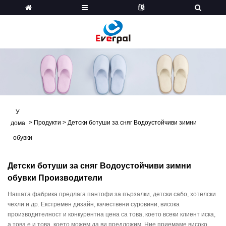
У
>
Продукти
>
Детски ботуши за сняг Водоустойчиви зимни
дома
обувки
Детски ботуши за сняг Водоустойчиви зимни
обувки Производители
Нашата фабрика предлага пантофи за пързалки, детски сабо, хотелски
чехли и др. Екстремен дизайн, качествени суровини, висока
производителност и конкурентна цена са това, което всеки клиент иска,
а това е и това, което можем да ви предложим. Ние приемаме високо