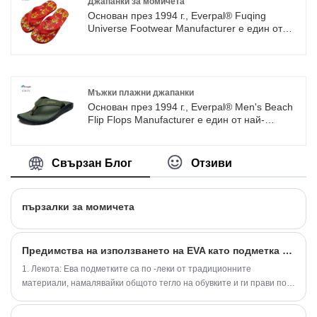
предостави надеждни решения за домашни
материал е сравнително слаб, внимавайте
Джапанки за момичета
обувки.
да го поддържате, изчеткайте го с боя за
Основан през 1994 г., Everpal® Fuqing
обувки и покрийте с кърпа за прах, за да
Universe Footwear Manufacturer е един от
удължите живота им.
най-големите производители на джапанки за
момичета на джапанки, чехли, сандали с
BSCI & SA8000 потвърждение. Xiamen
Everpal Trade Co., Ltd е създадена през 2007
г. с разширяването на задграничния бизнес.
Мъжки плажни джапанки
Ние сме дългосрочен доставчик за Big
Основан през 1994 г., Everpal® Men's Beach
Bazaar, Footlogics, Islander, Target и др.
Flip Flops Manufacturer е един от най-
големите производители на плажни
джапанки, чехли, сандали с BSCI & SA8000
потвърждение. Xiamen Everpal Trade Co., Ltd
Свързан Блог
Отзиви
е създадена през 2007 г. с разширяването
на задграничния бизнес. Ние сме
дългосрочен доставчик за Big Bazaar,
пързалки за момичета
Footlogics, Islander, Target и др.
Предимства на използването на EVA като подметка на сандали за млади момчета
1. Лекота: Ева подметките са по -леки от традиционните
материали, намалявайки общото тегло на обувките и ги прави по
-удобни за носенето на децата.