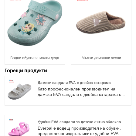
Водни обувки за малки деца
Мъжки домашни чехли
Горещи продукти
Дамски сандали EVA с двойна катарама
Като професионален производител на
дамски EVA сандали с двойна катарама с
дълга история, нашата цел е да
предоставим безпроблемна услуга от
концепция, дизайн, мостри, производство до
доставка. Нашият професионален
дизайнерски екип, стая за вземане на проби,
Удобни EVA сандали за детско лятно облекло
производствено оборудване и системи за
Everpal е водещ производител на обувки,
контрол на качеството ни позволяват да
предоставящ издръжливите удобни EVA