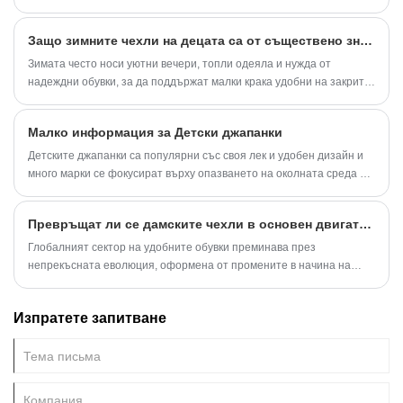
момичетата се ангажират с технологии и дигитално обучение.
Защо зимните чехли на децата са от съществено значение за всяко домакинство?
Зимата често носи уютни вечери, топли одеяла и нужда от
надеждни обувки, за да поддържат малки крака удобни на закрито.
Като родител, изборът на подходящи зимни чехли на детето не е
само за топлина - това е за безопасност, издръжливост и комфорт.
Малко информация за Детски джапанки
На днешния пазар съществуват безброй опции, но не всички
чехли са проектирани с грижите и качеството, от които децата
Детските джапанки са популярни със своя лек и удобен дизайн и
наистина се нуждаят. Тази статия ще ви насочи към значението на
много марки се фокусират върху опазването на околната среда и
зимните чехли на децата, техните функции, професионални
здравето на материалите в дизайна си.
спецификации на продукта и често задавани въпроси, които
Превръщат ли се дамските чехли в основен двигател на съвременните тенденции при удобни обувки?
повечето родители имат преди закупуването.
Глобалният сектор на удобните обувки преминава през
непрекъсната еволюция, оформена от промените в начина на
живот, иновациите в материалите и нарастващото търсене на
универсални продукти за домашни условия и за лайфстайл. В
Изпратете запитване
рамките на тази трансформация, дамските чехли се очертаха като
силно влиятелна категория, отразяваща както функционалните
очаквания, така и естетическото усъвършенстване. Сегментът
вече не се ограничава до традиционната домашна среда, но все
повече се интегрира в по-широки сценарии за ежедневно носене.