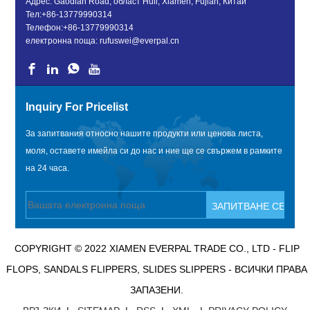
Адрес: Gaodian Road, област Huli, Xiamen, Fujian, Китай
Тел:
+86-13779990314
Телефон:
+86-13779990314
електронна поща:
rufuswei@everpal.cn
Inquiry For Pricelist
За запитвания относно нашите продукти или ценова листа,
моля, оставете имейла си до нас и ние ще се свържем в рамките
на 24 часа.
COPYRIGHT © 2022 XIAMEN EVERPAL TRADE CO., LTD - FLIP
FLOPS, SANDALS FLIPPERS, SLIDES SLIPPERS - ВСИЧКИ ПРАВА
ЗАПАЗЕНИ.