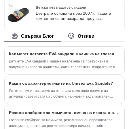
открито. Налични опции за
поддръжка на дъга на най-добрата
персонализиране.
възможна цена. И като прави това, да
Детски плъзгащи се сандали
осигури несравнимо клиентско изживяване.
Everpal е основана през 2007 г. Нашата
компания се ангажира да проучва,
разработва и произвежда всички видове
обувки за клиенти от цял ​​свят. Нашите
обувки включват плажни обувки, домашни
Свързан Блог
Отзиви
чехли, топли ботуши, спортни обувки и др.
Всички материали, които използваме,
отговарят на международните стандарти.
Как могат детските EVA сандали с каишка на глезена да осигурят перфектната комбинация от комфорт, безопасност и стил
Добре дошли да се свържете с Everpal за
сътрудничество.
Детските EVA сандали с каишка на глезена се превърнаха в
популярен избор за родители, които търсят леки, издръжливи и
удобни обувки за деца. Everpal е специализирана в
разработването на висококачествени решения за детски обувки и
Какви са характеристиките на Unisex Eva Sandals?
нейните детски EVA сандали с каишка за глезена комбинират мек
EVA материал, сигурна опора за глезена и практичен дизайн, за да
Лятото е тук и това може да означава само едно-време е да
отговорят на нуждите на децата за ежедневно носене.
актуализирате играта си с обувки с най-новия задължителен
елемент: Unisex Eva Sandals.
Розови слайдове за момичета: смяна на играта в образователни инструменти
Розовите слайдове за момичета, революционен образователен
инструмент, е готов да революционизира начина, по който