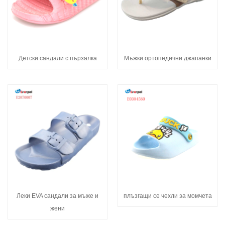
Детски сандали с пързалка
Мъжки ортопедични джапанки
Леки EVA сандали за мъже и
плъзгащи се чехли за момчета
жени