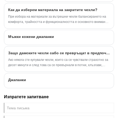
жените се открояват като отличен избор. Създадени да
осигуряват целодневна поддръжка, докато предлагат лесно
Как да изберем материала на закритите чехли?
удобство за приплъзване, тези чехли са се превърнали в любима
за много жени, които търсят практични и модерни закрити и
При избора на материали за вътрешни чехли балансирането на
външни облекла. Независимо дали се отпускате вкъщи, пускате
комфорта, трайността и функционалността е основното внимание.
бързи поръчки или се нуждаете от леки обувки след дълъг ден в
Естествените памучни тъкани често се считат за първи избор.
работни обувки, чехлите за запушвания са универсално решение.
Мъжки кожени джапанки
Защо дамските чехли сабо се превръщат в предпочитан избор за ежедневен комфорт?
Ако някога сте купували чехли, които са се чувствали страхотно за
десет минути и след това са се превърнали в потни, хлъзгави,
изморителни крака, вие не сте сами. Много купувачи искат нещо,
което лесно се обува, достатъчно поддържащо за дълго носене,
Джапанки
стабилно на различни подове и все още достатъчно сладко, за да
отвори вратата.
Изпратете запитване