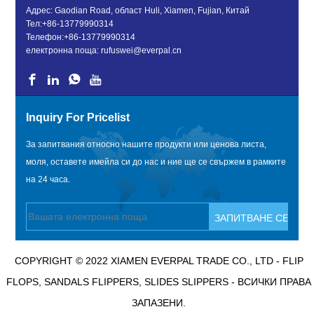
Адрес: Gaodian Road, област Huli, Xiamen, Fujian, Китай
Тел:
+86-13779990314
Телефон:
+86-13779990314
електронна поща:
rufuswei@everpal.cn
Inquiry For Pricelist
За запитвания относно нашите продукти или ценова листа,
моля, оставете имейла си до нас и ние ще се свържем в рамките
на 24 часа.
COPYRIGHT © 2022 XIAMEN EVERPAL TRADE CO., LTD - FLIP
FLOPS, SANDALS FLIPPERS, SLIDES SLIPPERS - ВСИЧКИ ПРАВА
ЗАПАЗЕНИ.