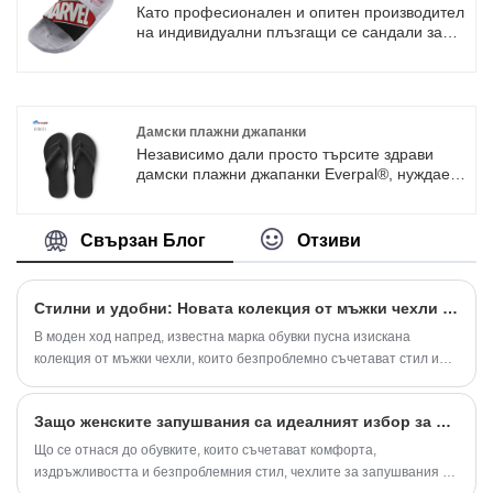
баня и др. Моля, свържете се с нас за
Като професионален и опитен производител
сътрудничество.
на индивидуални плъзгащи се сандали за
мъже, Everpal обувки работи върху
разработването на нови продукти, за да
отговори на търсенето на пазара на обувки.
Новият дизайн на персонализирани сандали
с плъзгачи за мъже решава повечето
Дамски плажни джапанки
проблеми на класическите сандали с
Независимо дали просто търсите здрави
плъзгачи, като дегумиране, изтриване на
дамски плажни джапанки Everpal®, нуждаете
печата, трудно изсъхване и т.н. Свържете се
се от облекчение от уморени болки в краката
с нас, за да персонализираме чисто нови
или искате малко допълнително
плъзгачи.
омекотяване за поддържане на по-добра
Свързан Блог
Отзиви
стойка, нашите джапанки с опора на свода
се чувстват невероятно. Те са направени от
мека пяна за превъзходно поглъщане на
Стилни и удобни: Новата колекция от мъжки чехли предефинира ежедневните обувки
удари, комфорт и облекчение.
В моден ход напред, известна марка обувки пусна изискана
колекция от мъжки чехли, които безпроблемно съчетават стил и
комфорт. Това вълнуващо издание има за цел да преобрази
възприятието за ежедневни обувки, предлагайки на мъжете гама
Защо женските запушвания са идеалният избор за ежедневен комфорт?
от опции, които комбинират луксозни материали, иновативен
дизайн и превъзходен комфорт за ежедневно носене.
Що се отнася до обувките, които съчетават комфорта,
издръжливостта и безпроблемния стил, чехлите за запушвания на