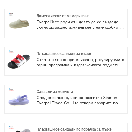
Everpal продължава да разработва сериозни
сандали с джапанки с деца, за да помогне
на клиентите да отворят пазара.
Дамски чехли от мемори пяна
Everpal® се роди от идеята да се създаде
уютно домашно изживяване с най-удобните
зимни обувки на пазара. Нашите дамски
чехли от мемори пяна отпускат краката ви и
предлагат максимален комфорт по време на
целодневното ходене. Нашата мисия е да
предложим чехли, изработени с несравнимо
Плъзгащи се сандали за мъже
майсторство, и да помогнем на клиентите да
Стилът с лесно приплъзване, регулируемите
отворят своите пазари.
горни презрамки и издръжливата подметка
от eva/pvc/pu правят тези сандали добър
вариант за ежедневно носене. Everpal
предлага тези обувки с плъзгащи се чехли за
закрито, открито, градина, басейн, спа и др.
Сандали за момчета
След няколко години на развитие Xiamen
Everpal Trade Co., Ltd отвори пазарите по
целия свят, нашият основен пазар е Европа
и Америка. Нашите продукти включват
плажни джапанки, плъзгащи се чехли,
спортни сандали, градински сабо, зимни
топли чехли, противоплъзгащи се чехли за
Плъзгащи се сандали по поръчка за мъже