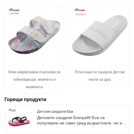
Леки камуфлажни пързалки за
Плъзгащи се сандали Детски
тийнейджъри, момчета и
чехли за душ
момичета
Горещи продукти
Детски сандали Ева
Детските сандали Everpal® Eva са
популярни не само сред възрастните, но и
все повече и повече деца носят джапанки.
Като професионална фабрика в тази област,