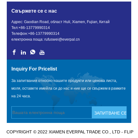
Свържете се с нас
Адрес: Gaodian Road, област Huli, Xiamen, Fujian, Китай
Тел:
+86-13779990314
Телефон:
+86-13779990314
електронна поща:
rufuswei@everpal.cn
Inquiry For Pricelist
За запитвания относно нашите продукти или ценова листа,
моля, оставете имейла си до нас и ние ще се свържем в рамките
на 24 часа.
COPYRIGHT © 2022 XIAMEN EVERPAL TRADE CO., LTD - FLIP