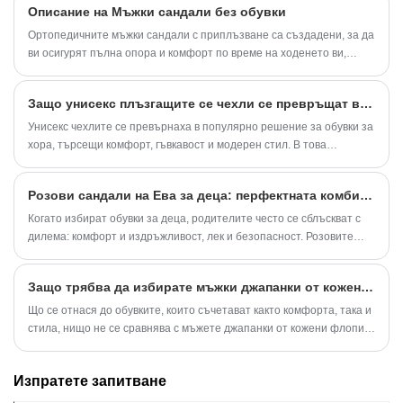
Описание на Мъжки сандали без обувки
удобство за приплъзване, тези чехли са се превърнали в любима
за много жени, които търсят практични и модерни закрити и
Ортопедичните мъжки сандали с приплъзване са създадени, за да
външни облекла. Независимо дали се отпускате вкъщи, пускате
ви осигурят пълна опора и комфорт по време на ходенето ви,
бързи поръчки или се нуждаете от леки обувки след дълъг ден в
независимо от времето. Мъжките сандали с приплъзване с
работни обувки, чехлите за запушвания са универсално решение.
регулируема катарама могат лесно да се регулират за най-
Защо унисекс плъзгащите се чехли се превръщат в идеалния избор за удобни ежедневни обувки
удобното ви прилягане, за да паснат на крака ви, и меката
подплата няма да ви чеше краката.
Унисекс чехлите се превърнаха в популярно решение за обувки за
хора, търсещи комфорт, гъвкавост и модерен стил. В това
изчерпателно ръководство ние изследваме защо унисекс чехлите
привличат вниманието на световните пазари, как Everpal
Розови сандали на Ева за деца: перфектната комбинация от комфорт, безопасност и стил
проектира практични и модерни решения за обувки и какво трябва
да имат предвид купувачите, когато избират надеждни чехли за
Когато избират обувки за деца, родителите често се сблъскват с
ежедневна употреба, пътуване и начин на живот.
дилема: комфорт и издръжливост, лек и безопасност. Розовите
сандали EVA са проектирани да отговарят на тези нужди. Те не
само са възхитителни и привлекателни за децата, но и предлагат
Защо трябва да избирате мъжки джапанки от кожени джапанки за ежедневен комфорт?
няколко практически предимства, което ги прави задължителна
лятна обувка за деца.
Що се отнася до обувките, които съчетават както комфорта, така и
стила, нищо не се сравнява с мъжете джапанки от кожени флопи.
Те са не само леки и дишащи, но и достатъчно универсални за
ежедневни разходки, плажни пътувания или дори спокойни
Изпратете запитване
бизнес-ежедневни погледи. В днешно време много клиенти
предпочитат естествените материали поради издръжливостта и