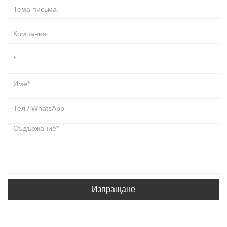
комфорта, а кожените джапанки се открояват като първокласен
избор. С висококачествената изработка и надеждното
представяне те вече не са само лятни основни неща, а
целогодишен спътник.
Изпращане