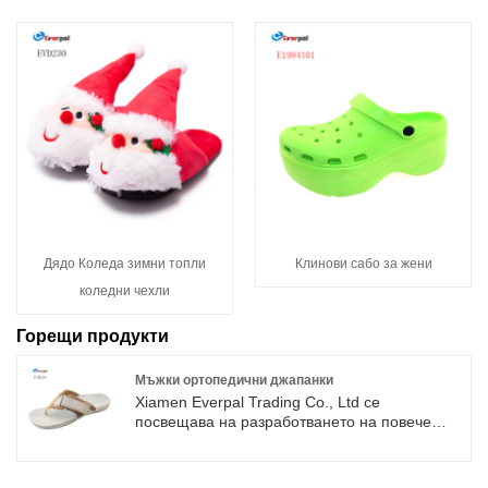
Дядо Коледа зимни топли
Клинови сабо за жени
коледни чехли
Горещи продукти
Мъжки ортопедични джапанки
Xiamen Everpal Trading Co., Ltd се
посвещава на разработването на повече
мъжки ортопедични джапанки за мъже и
жени с плоски стъпала. Ние сме
разработили за няколко марки, като