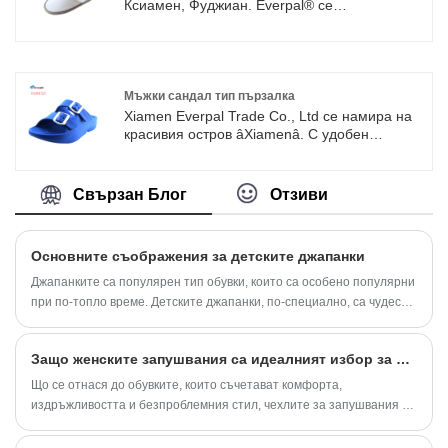
reasonable cost structure. All of these promote
Ксиамен, Фуджиан. Everpal® се
trust from our customers over the world.
специализира в разработването,
производството и продажбата на чехли за
еднократна употреба за хотел. Обещаваме
да направим нашите продукти здрави за
нашето човешко тяло, щадящи околната
Мъжки сандал тип пързалка
среда и устойчиви за нашето общество.
Xiamen Everpal Trade Co., Ltd се намира на
Добре дошли да ни се обадите или да ни
красивия остров âXiamenâ. С удобен
изпратите имейл по всяко време!
транспорт на морското пристанище и
летище Ксиамен. Можем да обработваме
пратки директно от Ксиамен и да спестим
Свързан Блог
Отзиви
разходите за доставка на клиентите. Моля,
свържете се с нас за повече продукти.
Основните съображения за детските джапанки
Джапанките са популярен тип обувки, които са особено популярни
при по-топло време. Детските джапанки, по-специално, са чудесен
избор за родители, които искат децата им да са прохладни и
удобни, докато играят и тичат наоколо.
Защо женските запушвания са идеалният избор за ежедневен комфорт?
Що се отнася до обувките, които съчетават комфорта,
издръжливостта и безпроблемния стил, чехлите за запушвания на
жените се открояват като отличен избор. Създадени да
осигуряват целодневна поддръжка, докато предлагат лесно