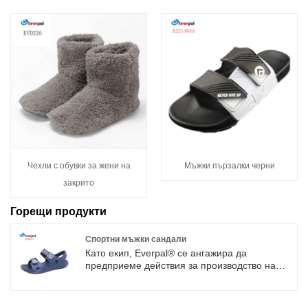
Чехли с обувки за жени на
Мъжки пързалки черни
закрито
Горещи продукти
Спортни мъжки сандали
Като екип, Everpal® се ангажира да
предприеме действия за производство на
повече сандали за открито за спортни
ентусиасти, както и за работа и за всеки ден.
С 29 години опит в линията на спортни