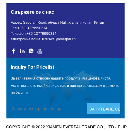
Свържете се с нас
Адрес: Gaodian Road, област Huli, Xiamen, Fujian, Китай
Тел:
+86-13779990314
Телефон:
+86-13779990314
електронна поща:
rufuswei@everpal.cn
Inquiry For Pricelist
За запитвания относно нашите продукти или ценова листа,
моля, оставете имейла си до нас и ние ще се свържем в рамките
на 24 часа.
COPYRIGHT © 2022 XIAMEN EVERPAL TRADE CO., LTD - FLIP