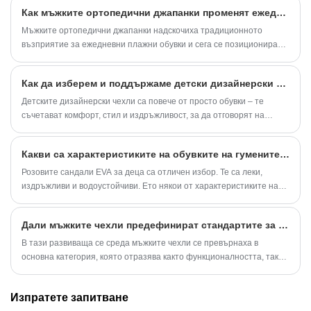
Проектирани за ежедневна домашна употреба, дейности в
Как мъжките ортопедични джапанки променят ежедневния избор на обувки на световния пазар?
детската градина и непринудена среда на закрито, тези чехли
предлагат безопасност при затворени пръсти, лек комфорт и
Мъжките ортопедични джапанки надскочиха традиционното
атрактивен стил, вдъхновен от риба.
възприятие за ежедневни плажни обувки и сега се позиционират
като практично решение за ежедневно носене, сценарии за
възстановяване и дългосрочно управление на комфорта на
Как да изберем и поддържаме детски дизайнерски чехли?
краката. Проектирани с мисъл за биомеханично подравняване,
тази категория обувки интегрира ортопедични принципи в
Детските дизайнерски чехли са повече от просто обувки – те
структура с отворени пръсти, балансирайки лекотата на
съчетават комфорт, стил и издръжливост, за да отговорят на
използване със структурната опора.
ежедневните нужди на децата. Това ръководство предоставя
изчерпателен преглед на продуктовите спецификации, критерии
Какви са характеристиките на обувките на гумените детски плажа?
за избор, съвети за поддръжка и експертни прозрения. Като
изследват как да избират, носят и да се грижат за тези чехли,
Розовите сандали EVA за деца са отличен избор. Те са леки,
читателите ще придобият практически знания, за да вземат
издръжливи и водоустойчиви. Ето някои от характеристиките на
информирани решения за покупка.
тези обувки, които ги правят топ избор за летни обувки за деца.
Дали мъжките чехли предефинират стандартите за комфорт в световните тенденции в обувките?
В тази развиваща се среда мъжките чехли се превърнаха в
основна категория, която отразява както функционалността, така
и модерната естетика. Производителите се фокусират върху леки
структури, ергономично оформяне и дишащи материали, за да
Изпратете запитване
отговорят на разнообразните очаквания на световните пазари.