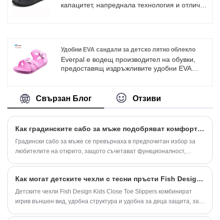
потенциалните нужди на нашите клиенти.
капацитет, напреднала технология и отлично
Нашата компания искрено желае да си
качество и обслужване, дамските ортетични
сътрудничи с предприятия от цял ​​свят, за да
джапанки Everpal се изнасят в Европа,
реализира печеливша ситуация.
Съединените щати, Югоизточна Азия,
Австралия и други страни и региони. Нашите
продукти, включително сандали за плажни
Удобни EVA сандали за детско лятно облекло
пързалки, сандали с прашки за открито,
Everpal е водещ производител на обувки,
модни джапанки.
предоставящ издръжливите удобни EVA
сандали за детско лятно облекло за
глобалните фирми. Като опитен доставчик,
ние доставяме решения за промишлено
Свързан Блог
Отзиви
производство с голям капацитет за търговски
клиенти, търсещи премиум, устойчив
инвентар. Нашата специална фабрика
Как градинските сабо за мъже подобряват комфорта, издръжливостта и бъдещите тенденции в обувките за открито?
гарантира изключителен контрол на
качеството и безпроблемно изпълнение на
Градински сабо за мъже се превърнаха в предпочитан избор за
групови поръчки за специализирани пазари
любителите на открито, защото съчетават функционалност,
на обувки по целия свят.
комфорт и модерни материали в един лесен за носене дизайн.
Как могат детските чехли с тесни пръсти Fish Design да направят детските домашни обувки по-удобни и забавни
Детските чехли Fish Design Kids Close Toe Slippers комбинират
игрив външен вид, удобна структура и удобна за деца защита, за
да създадат идеално решение за домашни обувки за деца.