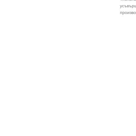
усъвърш
произво