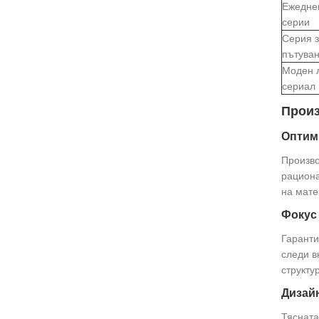
Ежедне
серии
Серия з
пътува
Моден 
сериал
Произ
Оптим
Произво
рациона
на мате
Фокус 
Гаранти
следи в
структу
Дизай
Тясната