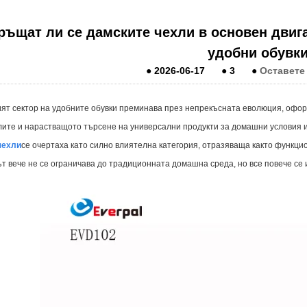
ръщат ли се дамските чехли в основен двиг
удобни обувк
●
2026-06-17
●
3
●
Оставете
ят сектор на удобните обувки преминава през непрекъсната еволюция, оформ
ите и нарастващото търсене на универсални продукти за домашни условия и
чехли
се очертаха като силно влиятелна категория, отразяваща както функци
т вече не се ограничава до традиционната домашна среда, но все повече се 