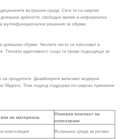
адиционните вътрешни среди. Сега те са широко
а домашни дейности, свободно време и неформално
на мултифункционални решения за обувки.
 домашни обувки. Чехлите често се използват в
е. Тяхната адаптивност също ги прави подходящи за
о на продуктите. Дизайнерите включват модерни
he Slippers. Този подход поддържа по-широко приемане
Основен контекст на
ики на материала
използване
ка композиция
Вътрешна среда за релакс