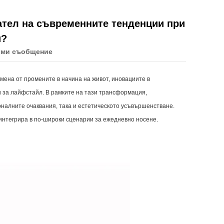
ател на съвременните тенденции при
и?
 ми съобщение
ена от промените в начина на живот, иновациите в
 за лайфстайл. В рамките на тази трансформация,
оналните очаквания, така и естетическото усъвършенстване.
интегрира в по-широки сценарии за ежедневно носене.
Live