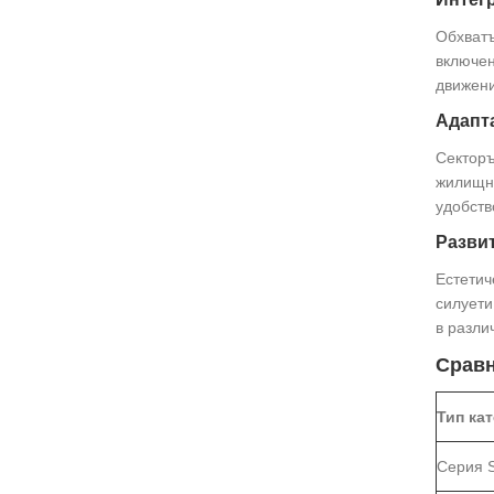
Обхватъ
включен
движени
Адапта
Секторъ
жилищни
удобств
Развит
Естетич
силуети
в разли
Сравн
Тип ка
Серия S