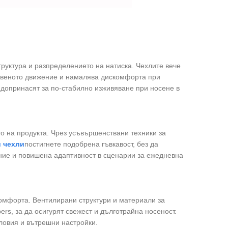
руктура и разпределението на натиска. Чехлите вече
твеното движение и намалява дискомфорта при
допринасят за по-стабилно изживяване при носене в
о на продукта. Чрез усъвършенствани техники за
 чехли
постигнете подобрена гъвкавост, без да
ние и повишена адаптивност в сценарии за ежедневна
омфорта. Вентилирани структури и материали за
ers, за да осигурят свежест и дълготрайна носеност.
ловия и вътрешни настройки.