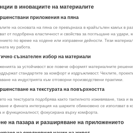
нции в иновациите на материалите
ршенствани приложения на пяна
лите на основата на пяна се превърнаха в крайъгълен камък в ра
ват от подобрена еластичност и свойства за поглъщане на удари, 
нието по време на ходене или изправени дейности. Тези материал
ната му работа.
гично съзнателен избор на материали
енията за устойчивост все повече оформят материалните решения
оддържат стандартите за комфорт и издръжливост. Чехлите, проект
ване на индустрията към отговорни производствени практики.
ршенстване на текстурата на повърхността
ето на текстурата подобрява както тактилното изживяване, така и 
ане и фината интеграция на шарките обикновено се използват в ко
а и функционалност, фокусирана върху комфорта.
не на пазара и разширяване на приложението
иране на ежедневния начин на живот