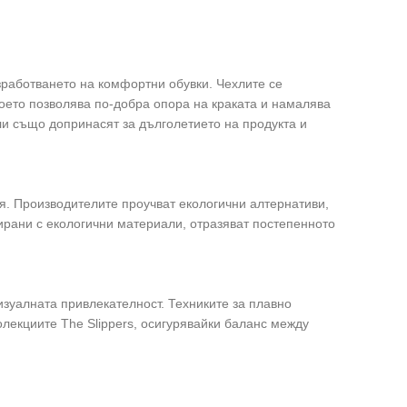
зработването на комфортни обувки. Чехлите се
което позволява по-добра опора на краката и намалява
и също допринасят за дълголетието на продукта и
. Производителите проучват екологични алтернативи,
ирани с екологични материали, отразяват постепенното
визуалната привлекателност. Техниките за плавно
лекциите The Slippers, осигурявайки баланс между