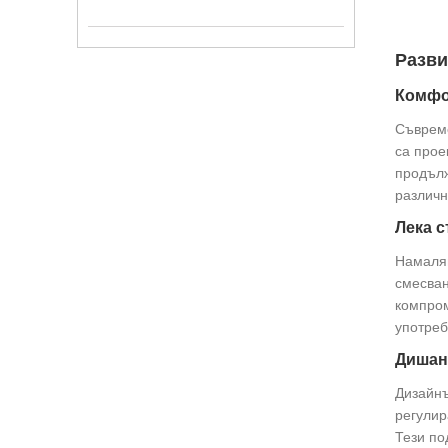
Разви
Комфо
Съвреме
са прое
продълж
различн
Лека 
Намаляв
смесван
компром
употреб
Дишан
Дизайнъ
регулир
Тези по