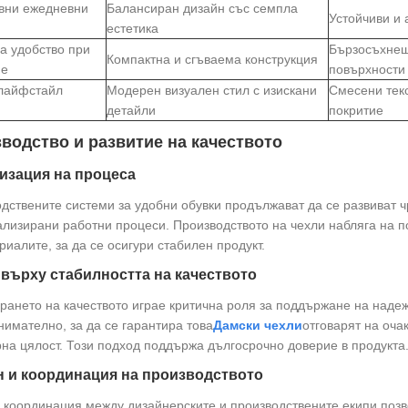
вни ежедневни
Балансиран дизайн със семпла
Устойчиви и
естетика
а удобство при
Бързосъхнещ
Компактна и сгъваема конструкция
не
повърхности
лайфстайл
Модерен визуален стил с изискани
Смесени тек
детайли
покритие
водство и развитие на качеството
изация на процеса
дствените системи за удобни обувки продължават да се развиват 
лизирани работни процеси. Производството на чехли набляга на п
риалите, за да се осигури стабилен продукт.
върху стабилността на качеството
рането на качеството играе критична роля за поддържане на надежд
нимателно, за да се гарантира това
Дамски чехли
отговарят на оча
рна цялост. Този подход поддържа дългосрочно доверие в продукта
н и координация на производството
 координация между дизайнерските и производствените екипи позв