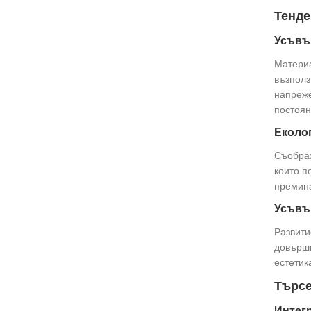
Тенде
Усъвъ
Материа
възполз
напреже
постоян
Еколо
Съображ
които п
премина
Усъвъ
Развити
довършв
естетик
Търсе
Интегр