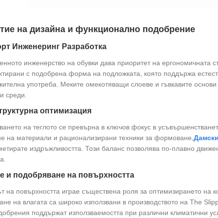
тие на дизайна и функционално подобрение
рт Инженеринг Разработка
нното инженерство на обувки дава приоритет на ергономичната ст
ктирани с подобрена форма на подложката, която поддържа естес
ителна употреба. Меките омекотяващи слоеве и гъвкавите основи 
и среди.
структурна оптимизация
ането на теглото се превърна в ключов фокус в усъвършенстванет
е на материали и рационализирани техники за формоване,
Дамски
етирате издръжливостта. Този баланс позволява по-плавно движе
а.
е и подобряване на повърхността
т на повърхността играе съществена роля за оптимизирането на к
ане на влагата са широко използвани в производството на The Slipp
добрения поддържат използваемостта при различни климатични ус