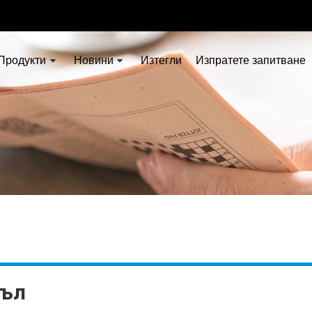
Продукти
Новини
Изтегли
Изпратете запитване
хъл