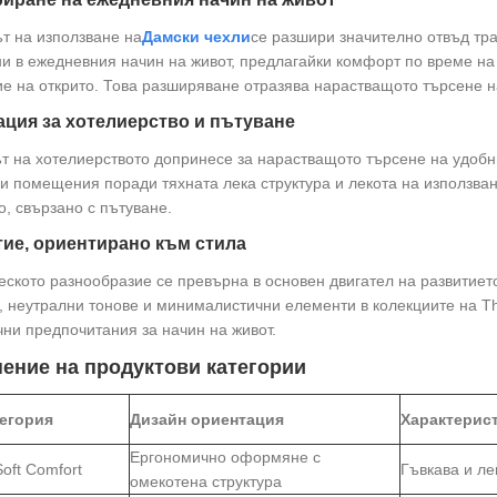
т на използване на
Дамски чехли
се разшири значително отвъд тр
и в ежедневния начин на живот, предлагайки комфорт по време н
е на открито. Това разширяване отразява нарастващото търсене 
ция за хотелиерство и пътуване
т на хотелиерството допринесе за нарастващото търсене на удобни
 помещения поради тяхната лека структура и лекота на използван
о, свързано с пътуване.
ие, ориентирано към стила
еското разнообразие се превърна в основен двигател на развитиет
, неутрални тонове и минималистични елементи в колекциите на T
чни предпочитания за начин на живот.
ение на продуктови категории
тегория
Дизайн ориентация
Характерист
Ергономично оформяне с
oft Comfort
Гъвкава и ле
омекотена структура