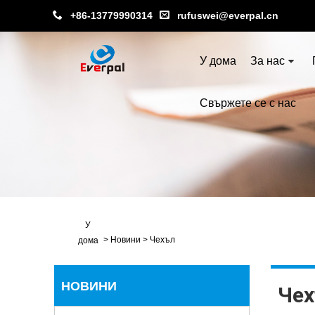
+86-13779990314
rufuswei@everpal.cn
У дома
За нас
Свържете се с нас
У
>
Новини
>
Чехъл
дома
НОВИНИ
Че