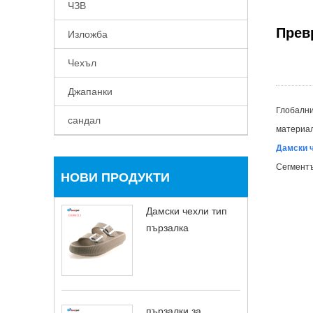
ЧЗВ
Прев
Изложба
Чехъл
Джапанки
Глобални
сандал
материал
Дамски 
Сегментъ
НОВИ ПРОДУКТИ
Дамски чехли тип
пързалка
пързалки за