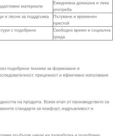
Ежедневна домашна и лека
 адаптивни материали
употреба
и и лесни за поддръжка
Пътуване и временен
престой
стури с подобрено
Свободно време и социална
среда
чрез подобрени техники за формоване и
оследователност, прецизност и ефективно използване
ността на продукта. Всеки етап от производството се
кваните стандарти за комфорт, издръжливост и
.
олява по-бързи цикли на разработка и подобрено