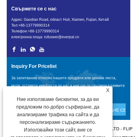
Свържете се с нас
Адрес: Gaodian Road, област Huli, Xiamen, Fujian, Китай
Тел:
+86-13779990314
Телефон:
+86-13779990314
електронна поща:
rufuswei@everpal.cn
Inquiry For Pricelist
За запитвания относно нашите продукти или ценова листа,
моля, оставете имейла си до нас и ние ще се свържем в рамките
X
на 24 часа.
Ние използваме бисквитки, за да ви
предложим по-добро сърфиране, да
анализираме трафика на сайта и да
персонализираме съдържанието.
COPYRIGHT © 2022 XIAMEN EVERPAL TRADE CO., LTD - FLIP
Използвайки този сайт, вие се