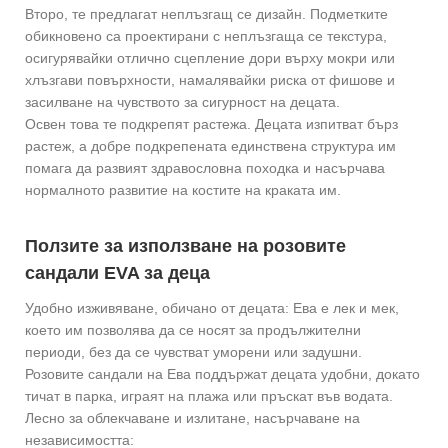
Второ, те предлагат неплъзгащ се дизайн. Подметките
обикновено са проектирани с неплъзгаща се текстура,
осигурявайки отлично сцепление дори върху мокри или
хлъзгави повърхности, намалявайки риска от фишове и
засилване на чувството за сигурност на децата.
Освен това те подкрепят растежа. Децата изпитват бърз
растеж, а добре подкрепената единствена структура им
помага да развият здравословна походка и насърчава
нормалното развитие на костите на краката им.
Ползите за използване на розовите
сандали EVA за деца
Удобно изживяване, обичано от децата: Ева е лек и мек,
което им позволява да се носят за продължителни
периоди, без да се чувстват уморени или задушни.
Розовите сандали на Ева поддържат децата удобни, докато
тичат в парка, играят на плажа или пръскат във водата.
Лесно за облекчаване и излитане, насърчаване на
независимостта: