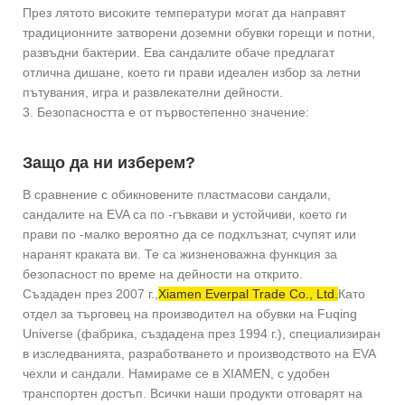
През лятото високите температури могат да направят
традиционните затворени доземни обувки горещи и потни,
развъдни бактерии. Ева сандалите обаче предлагат
отлична дишане, което ги прави идеален избор за летни
пътувания, игра и развлекателни дейности.
3. Безопасността е от първостепенно значение:
Защо да ни изберем?
В сравнение с обикновените пластмасови сандали,
сандалите на EVA са по -гъвкави и устойчиви, което ги
прави по -малко вероятно да се подхлъзнат, счупят или
наранят краката ви. Те са жизненоважна функция за
безопасност по време на дейности на открито.
Създаден през 2007 г.,
Xiamen Everpal Trade Co., Ltd.
Като
отдел за търговец на производител на обувки на Fuqing
Universe (фабрика, създадена през 1994 г.), специализиран
в изследванията, разработването и производството на EVA
чехли и сандали. Намираме се в XIAMEN, с удобен
транспортен достъп. Всички наши продукти отговарят на