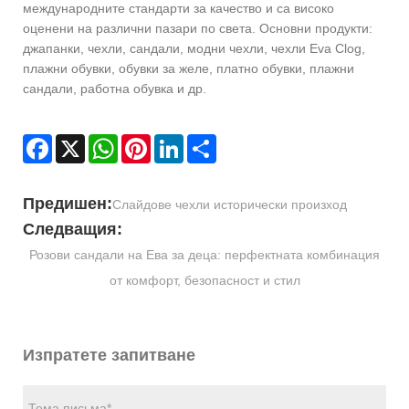
международните стандарти за качество и са високо
оценени на различни пазари по света. Основни продукти:
джапанки, чехли, сандали, модни чехли, чехли Eva Clog,
плажни обувки, обувки за желе, платно обувки, плажни
сандали, работна обувка и др.
Facebook
X
WhatsApp
Pinterest
LinkedIn
Share
Предишен:
Слайдове чехли исторически произход
Следващия:
Розови сандали на Ева за деца: перфектната комбинация
от комфорт, безопасност и стил
Изпратете запитване