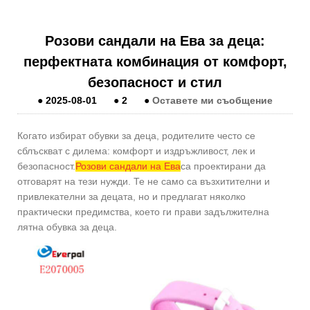
Розови сандали на Ева за деца:
перфектната комбинация от комфорт,
безопасност и стил
●
2025-08-01
●
2
●
Оставете ми съобщение
Когато избират обувки за деца, родителите често се
сблъскват с дилема: комфорт и издръжливост, лек и
безопасност.
Розови сандали на Ева
са проектирани да
отговарят на тези нужди. Те не само са възхитителни и
привлекателни за децата, но и предлагат няколко
практически предимства, което ги прави задължителна
лятна обувка за деца.