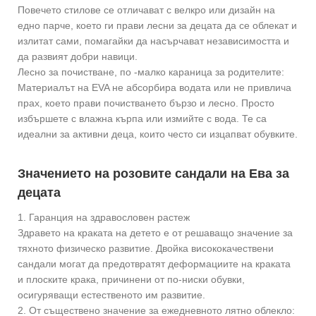
Повечето стилове се отличават с велкро или дизайн на
едно парче, което ги прави лесни за децата да се облекат и
излитат сами, помагайки да насърчават независимостта и
да развият добри навици.
Лесно за почистване, по -малко караница за родителите:
Материалът на EVA не абсорбира водата или не привлича
прах, което прави почистването бързо и лесно. Просто
избършете с влажна кърпа или измийте с вода. Те са
идеални за активни деца, които често си изцапват обувките.
Значението на розовите сандали на Ева за
децата
1. Гаранция на здравословен растеж
Здравето на краката на детето е от решаващо значение за
тяхното физическо развитие. Двойка висококачествени
сандали могат да предотвратят деформациите на краката
и плоските крака, причинени от по-ниски обувки,
осигуряващи естественото им развитие.
2. От съществено значение за ежедневното лятно облекло: