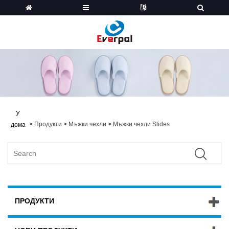
У
>
Продукти
>
Мъжки чехли
>
Мъжки чехли Slides
дома
ПРОДУКТИ