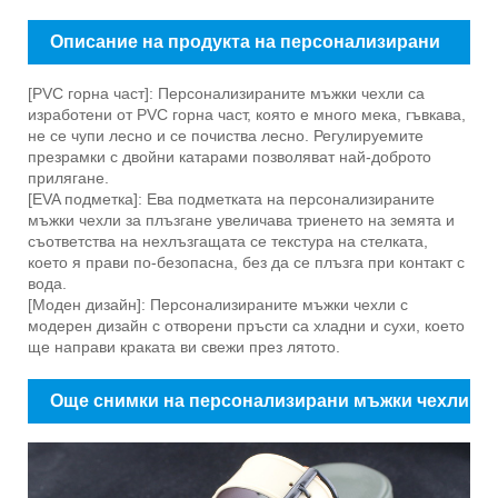
Описание на продукта на персонализирани
мъжки чехли
[PVC горна част]: Персонализираните мъжки чехли са
изработени от PVC горна част, която е много мека, гъвкава,
не се чупи лесно и се почиства лесно. Регулируемите
презрамки с двойни катарами позволяват най-доброто
прилягане.
[EVA подметка]: Ева подметката на персонализираните
мъжки чехли за плъзгане увеличава триенето на земята и
съответства на нехлъзгащата се текстура на стелката,
което я прави по-безопасна, без да се плъзга при контакт с
вода.
[Моден дизайн]: Персонализираните мъжки чехли с
модерен дизайн с отворени пръсти са хладни и сухи, което
ще направи краката ви свежи през лятото.
Още снимки на персонализирани мъжки чехли
с пързалки