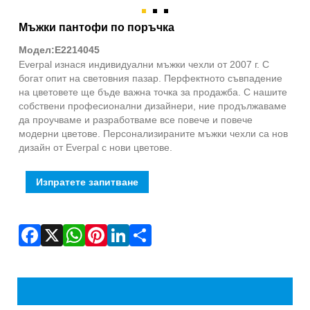
Fac
X
Wha
Pint
Link
Sha
Мъжки пантофи по поръчка
Модел:E2214045
Everpal изнася индивидуални мъжки чехли от 2007 г. С
богат опит на световния пазар. Перфектното съвпадение
на цветовете ще бъде важна точка за продажба. С нашите
собствени професионални дизайнери, ние продължаваме
да проучваме и разработваме все повече и повече
модерни цветове. Персонализираните мъжки чехли са нов
дизайн от Everpal с нови цветове.
Изпратете запитване