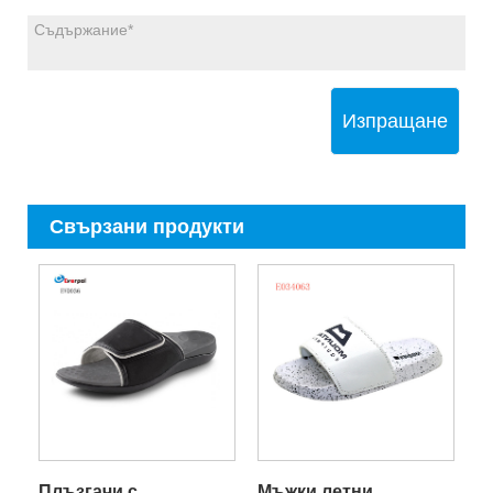
Изпращане
Свързани продукти
Плъзгачи с
Мъжки летни