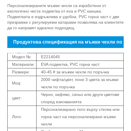
Продуктово представяне на персонализирани
Персонализираните мъжки чехли са изработени от
екологично чиста подметка от eva и PVC каишка.
мъжки чехли
Подметката е издръжлива и удобна. PVC горна част с две
презрамки с регулируеми катарами позволява на клиентите
да го направят идеално подходящ.
Продуктова спецификация на мъжки чехли по
поръчка
Модел №:
E2214045
Материали:
EVA подметка, PVC горна част
Размери:
40-45 # за мъжки чехли по поръчка
2000 чифта/цвят, поне 3 цвята за мъжки
Moq:
чехли по поръчка
Черно, кафяво, синьо или други цветове
цвят:
според изискванията
Персонализирано лого върху стелка или
Лого:
горна част на персонализирани мъжки
чехли