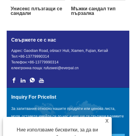
Унисекс плъзгащи се
Мъжки сандал тип
сандали
пързалка
Свържете се с нас
Адрес: Gaodian Road, област Huli, Xiamen, Fujian, Китай
Тел:
+86-13779990314
Телефон:
+86-13779990314
електронна поща:
rufuswei@everpal.cn
Inquiry For Pricelist
За запитвания относно нашите продукти или ценова листа,
моля, оставете имейла си до нас и ние ще се свържем в рамките
X
на 24 часа.
Ние използваме бисквитки, за да ви