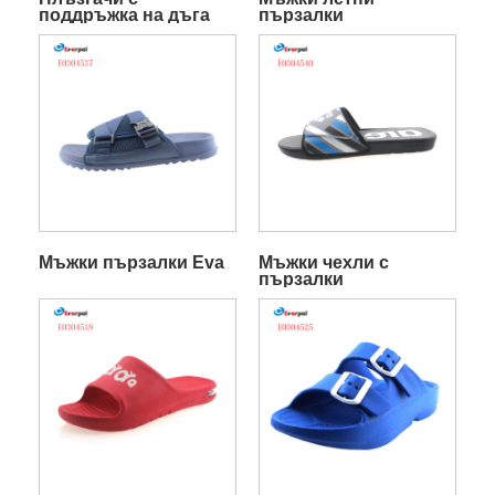
поддръжка на дъга
пързалки
Мъжки пързалки Eva
Мъжки чехли с
пързалки