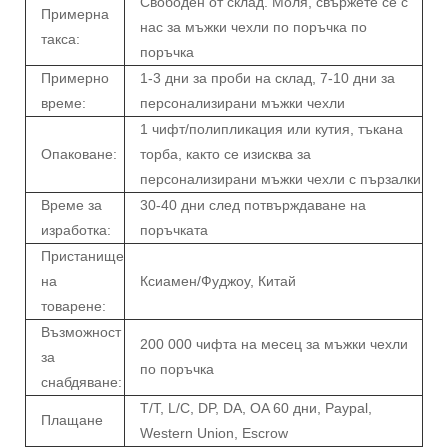
Свободен от склад. Моля, свържете се с
Примерна
нас за мъжки чехли по поръчка по
такса:
поръчка
Примерно
1-3 дни за проби на склад, 7-10 дни за
време:
персонализирани мъжки чехли
1 чифт/полипликация или кутия, тъкана
Опаковане:
торба, както се изисква за
персонализирани мъжки чехли с пързалки
Време за
30-40 дни след потвърждаване на
изработка:
поръчката
Пристанище
на
Ксиамен/Фуджоу, Китай
товарене:
Възможност
200 000 чифта на месец за мъжки чехли
за
по поръчка
снабдяване:
T/T, L/C, DP, DA, OA 60 дни, Paypal,
Плащане
Western Union, Escrow