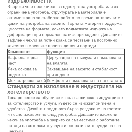
издръжливостта
Въпреки че е проектиран за еднократна употреба или за
ограничена употреба, структурата на материала е
оптимизирана за стабилна работа по време на типичните
цикли на употреба на закрито. Горната материя поддържа
целостта на формата, докато подметката издържа на
деформация при нормален натиск при ходене. Дишащите
вафлени чехли за потни крака са тествани за постоянно
качество в масовите производствени партиди.
Компонент
функция
Вафлена горна
Циркулация на въздуха и намаляване
част
на влагата
Лека основа за
Захващане на закрито и стабилност
подметка
при ходене
Мек вътрешен слой
Комфорт и намаляване на налягането
Стандарти за използване в индустрията на
хотелиерството
Това решение за обувки се използва широко в индустриите
за хотелиерство и услуги, където се изискват хигиена и
удобство. Дизайнът поддържа бързо раздаване на гостите
и лесно изхвърляне след употреба. Дишащите вафлени
чехли за употреба на закрито са съвместими с работните
потоци на хотелските услуги и оперативните нужди на спа
центъра.