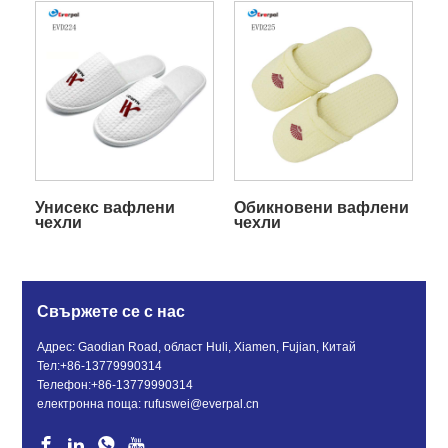
Унисекс вафлени
Обикновени вафлени
чехли
чехли
Свържете се с нас
Адрес: Gaodian Road, област Huli, Xiamen, Fujian, Китай
Тел:
+86-13779990314
Телефон:
+86-13779990314
електронна поща:
rufuswei@everpal.cn