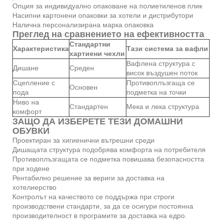
Опция за индивидуално опаковане на полиетиленов плик
Насипни картонени опаковки за хотели и дистрибутори
Налична персонализирана марка опаковка
Преглед на сравнението на ефективността
Стандартни
Характеристика
Тази система за вафли
хартиени чехли
Вафлена структура с
Дишане
Среден
висок въздушен поток
Сцепление с
Противоплъзгаща се
Основен
пода
подметка на точки
Ниво на
Стандартен
Мека и лека структура
комфорт
ЗАЩО ДА ИЗБЕРЕТЕ ТЕЗИ ДОМАШНИ
ОБУВКИ
Проектиран за хигиенични вътрешни среди
Дишащата структура подобрява комфорта на потребителя
Противоплъзгащата се подметка повишава безопасността
при ходене
Рентабилно решение за вериги за доставка на
хотелиерство
Контролът на качеството се поддържа при строги
производствени стандарти, за да се осигури постоянна
производителност в програмите за доставка на едро.