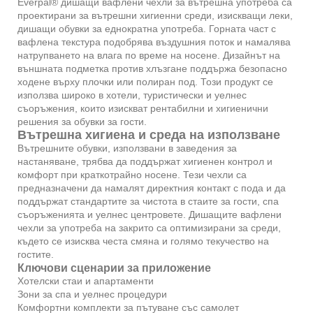
Everpal® дишащи вафлени чехли за вътрешна употреба са
проектирани за вътрешни хигиенни среди, изискващи леки,
дишащи обувки за еднократна употреба. Горната част с
вафлена текстура подобрява въздушния поток и намалява
натрупването на влага по време на носене. Дизайнът на
външната подметка против хлъзгане поддържа безопасно
ходене върху плочки или полиран под. Този продукт се
използва широко в хотели, туристически и уелнес
съоръжения, които изискват рентабилни и хигиенични
решения за обувки за гости.
Вътрешна хигиена и среда на използване
Вътрешните обувки, използвани в заведения за
настаняване, трябва да поддържат хигиенен контрол и
комфорт при краткотрайно носене. Тези чехли са
предназначени да намалят директния контакт с пода и да
поддържат стандартите за чистота в стаите за гости, спа
съоръженията и уелнес центровете. Дишащите вафлени
чехли за употреба на закрито са оптимизирани за среди,
където се изисква честа смяна и голямо текучество на
гостите.
Ключови сценарии за приложение
Хотелски стаи и апартаменти
Зони за спа и уелнес процедури
Комфортни комплекти за пътуване със самолет