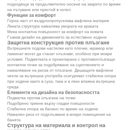
подходящи за продължително носене на закрито по време
на пътуване или престой в хотел.
Функции за комфорт
Горна част от въздухопропусклива вафлена материя
Леката структура намалява умората на краката
Мека контактна повърхност за комфорт на кожата
Гъвкав дизайн на движението за естествено ходене
Защитна конструкция против плъзгане
Вътрешните подови настилки като плочки, мрамор или
ламинат могат да станат хлъзгави, особено при мокри
условия. Подметката е проектирана с противоплъзгащи
контактни точки за подобряване на сцеплението и
намаляване на риска от плъзгане. Дишащите вафлени
чехли за вътрешна употреба осигуряват стабилна опора
при ходене както в суха, така и в леко влажна вътрешна
среда.
Елементи на дизайна на безопасността
Подметка против хлъзгане на точки
Подобрено триене върху гладки повърхности
Стабилна опора за баланс по време на ходене
Намален риск от подхлъзване в мокри помещения на
банята
Структура на материала и контрол на