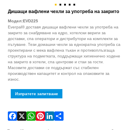
Fac
X
Wha
Pint
Link
Sha
Дишащи вафлени чехли за употреба на закрито
Модел:EVD225
Everpal® доставя дишащи вафлени чехли за употреба на
закрито за снабдяване на едро, хотелски вериги за
доставки, спа оператори и дистрибутори на комплекти за
пътуване. Тези домашни чехли за еднократна употреба са
проектирани с мека вафлена тъкан и противоплъзгаща
структура на подметката, поддържащи хигиенично ходене
на закрито в хотели, спа центрове и стаи за гости.
Масовите доставки се поддържат със стабилен
производствен капацитет и контрол на опаковките за
износ.
Изпратете запитване